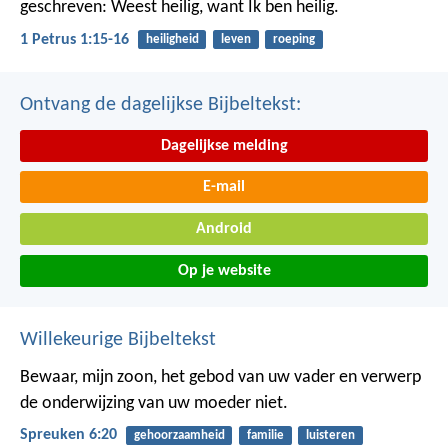
geschreven: Weest heilig, want Ik ben heilig.
1 Petrus 1:15-16
heiligheid
leven
roeping
Ontvang de dagelijkse Bijbeltekst:
Dagelijkse melding
E-mail
Android
Op je website
Willekeurige Bijbeltekst
Bewaar, mijn zoon, het gebod van uw vader
en verwerp
de onderwijzing van uw moeder niet.
Spreuken 6:20
gehoorzaamheid
familie
luisteren