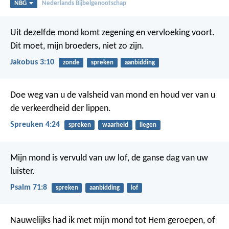
NBG
Nederlands Bijbelgenootschap
Uit dezelfde mond komt zegening en vervloeking voort.
Dit moet, mijn broeders, niet zo zijn.
Jakobus 3:10
zonde
spreken
aanbidding
Doe weg van u de valsheid van mond
en houd ver van u
de verkeerdheid der lippen.
Spreuken 4:24
spreken
waarheid
liegen
Mijn mond is vervuld van uw lof,
de ganse dag van uw
luister.
Psalm 71:8
spreken
aanbidding
lof
Nauwelijks had ik met mijn mond tot Hem geroepen,
of