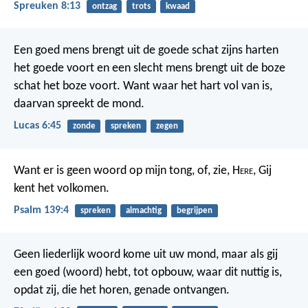
Spreuken 8:13
ontzag
trots
kwaad
Een goed mens brengt uit de goede schat zijns harten
het goede voort en een slecht mens brengt uit de boze
schat het boze voort. Want waar het hart vol van is,
daarvan spreekt de mond.
Lucas 6:45
zonde
spreken
zegen
Want er is geen woord op mijn tong,
of, zie, H
ere
, Gij
kent het volkomen.
Psalm 139:4
spreken
almachtig
begrijpen
Geen liederlijk woord kome uit uw mond, maar als gij
een goed (woord) hebt, tot opbouw, waar dit nuttig is,
opdat zij, die het horen, genade ontvangen.