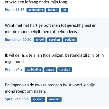
er was een lofzang onder mijn tong.
Psalm 66:17
aanbidding
bidden
lof
Want met het hart gelooft men tot gerechtigheid en
met de mond belijdt men tot behoudenis.
Romeinen 10:10
geloof
spreken
redding
Ik wil de H
ere
te allen tijde prijzen,
bestendig zij zijn lof in
mijn mond.
Psalm 34:2
aanbidding
zegen
spreken
De lippen van de dwaas brengen twist voort,
en zijn
mond roept om slagen.
Spreuken 18:6
spreken
wijsheid