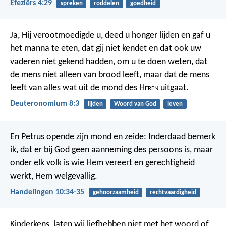
Efeziërs 4:29
spreken
roddelen
goedheid
Ja, Hij verootmoedigde u, deed u honger lijden en gaf u
het manna te eten, dat gij niet kendet en dat ook uw
vaderen niet gekend hadden, om u te doen weten, dat
de mens niet alleen van brood leeft, maar dat de mens
leeft van alles wat uit de mond des H
eren
uitgaat.
Deuteronomium 8:3
lijden
Woord van God
leven
En Petrus opende zijn mond en zeide: Inderdaad bemerk
ik, dat er bij God geen aanneming des persoons is, maar
onder elk volk is wie Hem vereert en gerechtigheid
werkt, Hem welgevallig.
Handelingen 10:34-35
gehoorzaamheid
rechtvaardigheid
evangelisatie
Kinderkens, laten wij liefhebben niet met het woord of