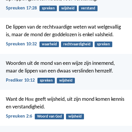
Spreuken 17:28
spreken
wijsheid
verstand
De lippen van de rechtvaardige weten wat welgevallig
is,
maar de mond der goddelozen is enkel valsheid.
Spreuken 10:32
waarheid
rechtvaardigheid
spreken
Woorden uit de mond van een wijze zijn innemend,
maar de lippen van een dwaas verslinden hemzelf.
Prediker 10:12
spreken
wijsheid
Want de H
ere
geeft wijsheid,
uit zijn mond komen kennis
en verstandigheid.
Spreuken 2:6
Woord van God
wijsheid