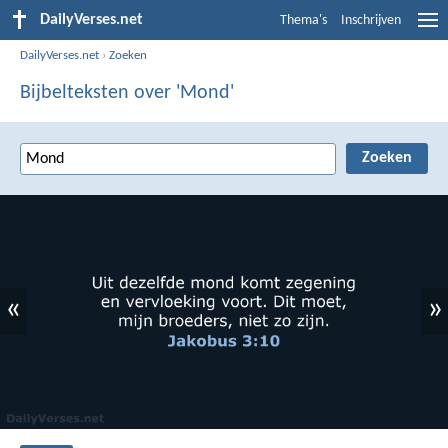
DailyVerses.net
Thema's
Inschrijven
DailyVerses.net
›
Zoeken
Bijbelteksten over 'Mond'
«
»