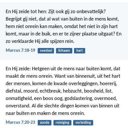
En Hij zeide tot hen: Zijt ook gij zo onbevattelijk?
Begrijpt gij niet, dat al wat van buiten in de mens komt,
hem niet onrein kan maken, omdat het niet in zijn hart
komt, maar in de buik, en er te zijner plaatse uitgaat? En
zo verklaarde Hij alle spijzen rein.
Marcus 7:18-19
voedsel
lichaam
hart
En Hij zeide: Hetgeen uit de mens naar buiten komt, dat
maakt de mens onrein. Want van binnenuit, uit het hart
der mensen, komen de kwade overleggingen, hoererij,
diefstal, moord, echtbreuk, hebzucht, boosheid, list,
onmatigheid, een boos oog, godslastering, overmoed,
onverstand. Al die slechte dingen komen van binnen uit
naar buiten en maken de mens onrein.
Marcus 7:20-23
zonde
reiniging
verleiding