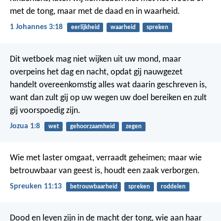
met de tong, maar met de daad en in waarheid.
1 Johannes 3:18
eerlijkheid
waarheid
spreken
Dit wetboek mag niet wijken uit uw mond, maar
overpeins het dag en nacht, opdat gij nauwgezet
handelt overeenkomstig alles wat daarin geschreven is,
want dan zult gij op uw wegen uw doel bereiken en zult
gij voorspoedig zijn.
Jozua 1:8
wet
gehoorzaamheid
zegen
Wie met laster omgaat, verraadt geheimen;
maar wie
betrouwbaar van geest is, houdt een zaak verborgen.
Spreuken 11:13
betrouwbaarheid
spreken
roddelen
Dood en leven zijn in de macht der tong,
wie aan haar