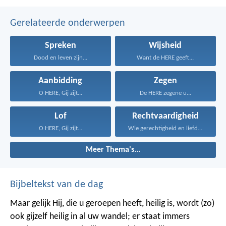
Gerelateerde onderwerpen
Spreken
Wijsheid
Dood en leven zijn...
Want de HERE geeft...
Aanbidding
Zegen
O HERE, Gij zijt...
De HERE zegene u...
Lof
Rechtvaardigheid
O HERE, Gij zijt...
Wie gerechtigheid en liefde...
Meer Thema's...
Bijbeltekst van de dag
Maar gelijk Hij, die u geroepen heeft, heilig is, wordt (zo)
ook gijzelf heilig in al uw wandel; er staat immers