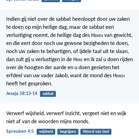
Indien gij niet over de sabbat heenloopt door uw zaken
te doen op mijn heilige dag, maar de sabbat een
verlustiging noemt, de heilige dag des H
eren
van gewicht,
en die eert door noch uw gewone bezigheden te doen,
noch uw zaken te behartigen, of ijdele taal uit te slaan,
dan zult gij u verlustigen in de H
ere
en Ik zal u doen rijden
over de hoogten der aarde en u doen genieten het
erfdeel van uw vader Jakob, want de mond des H
eren
heeft het gesproken.
Jesaja 58:13-14
sabbat
Verwerf wijsheid, verwerf inzicht, vergeet niet
en wijk
niet af van de woorden mijns monds.
Spreuken 4:5
wijsheid
begrijpen
Woord van God