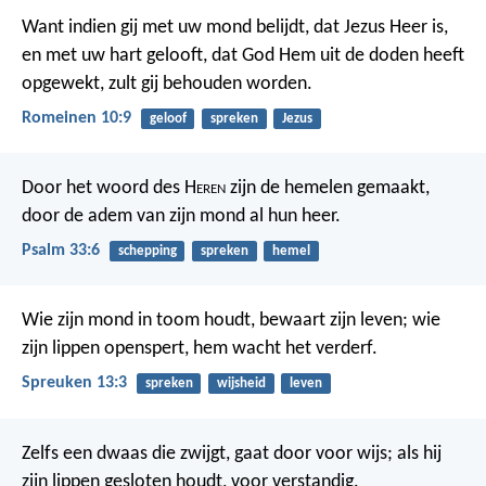
Want indien gij met uw mond belijdt, dat Jezus Heer is,
en met uw hart gelooft, dat God Hem uit de doden heeft
opgewekt, zult gij behouden worden.
Romeinen 10:9
geloof
spreken
Jezus
Door het woord des H
eren
zijn de hemelen gemaakt,
door de adem van zijn mond al hun heer.
Psalm 33:6
schepping
spreken
hemel
Wie zijn mond in toom houdt, bewaart zijn leven;
wie
zijn lippen openspert, hem wacht het verderf.
Spreuken 13:3
spreken
wijsheid
leven
Zelfs een dwaas die zwijgt, gaat door voor wijs;
als hij
zijn lippen gesloten houdt, voor verstandig.