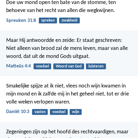
Doe uw mond open ten bate van de stomme,
ten
behoeve van het recht van allen die wegkwijnen.
Spreuken 31:8
spreken
zwakheid
Maar Hij antwoordde en zeide: Er staat geschreven:
Niet alleen van brood zal de mens leven, maar van alle
woord, dat uit de mond Gods uitgaat.
Matteüs 4:4
voedsel
Woord van God
luisteren
Smakelijke spijze at ik niet, vlees noch wijn kwamen in
mijn mond en ik zalfde mij in het geheel niet, tot er drie
volle weken verlopen waren.
Daniël 10:3
vasten
voedsel
wijn
Zegeningen zijn op het hoofd des rechtvaardigen,
maar