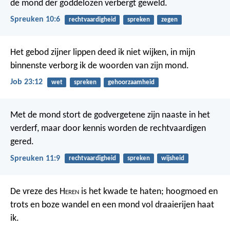
de mond der goddelozen verbergt geweld.
Spreuken 10:6
rechtvaardigheid
spreken
zegen
Het gebod zijner lippen deed ik niet wijken,
in mijn
binnenste verborg ik de woorden van zijn mond.
Job 23:12
wet
spreken
gehoorzaamheid
Met de mond stort de godvergetene zijn naaste in het
verderf,
maar door kennis worden de rechtvaardigen
gered.
Spreuken 11:9
rechtvaardigheid
spreken
wijsheid
De vreze des H
eren
is het kwade te haten;
hoogmoed en
trots en boze wandel
en een mond vol draaierijen haat
ik.