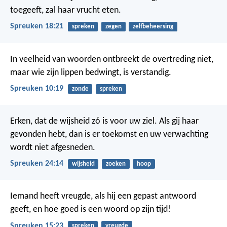
toegeeft, zal haar vrucht eten.
Spreuken 18:21
spreken
zegen
zelfbeheersing
In veelheid van woorden ontbreekt de overtreding niet,
maar wie zijn lippen bedwingt, is verstandig.
Spreuken 10:19
zonde
spreken
Erken, dat de wijsheid zó is voor uw ziel.
Als gij haar
gevonden hebt, dan is er toekomst
en uw verwachting
wordt niet afgesneden.
Spreuken 24:14
wijsheid
zoeken
hoop
Iemand heeft vreugde, als hij een gepast antwoord
geeft,
en hoe goed is een woord op zijn tijd!
Spreuken 15:23
spreken
vreugde