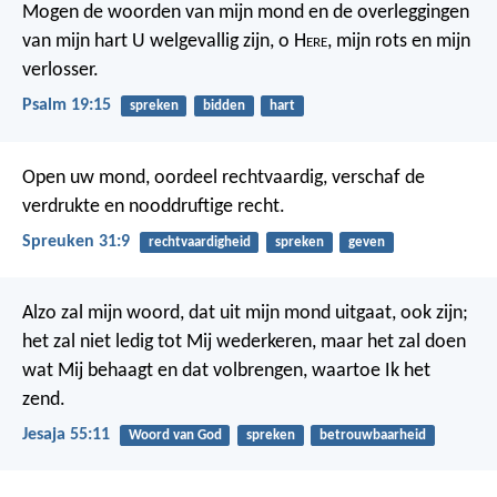
Mogen de woorden van mijn mond
en de overleggingen
van mijn hart
U welgevallig zijn,
o H
ere
, mijn rots en mijn
verlosser.
Psalm 19:15
spreken
bidden
hart
Open uw mond, oordeel rechtvaardig,
verschaf de
verdrukte en nooddruftige recht.
Spreuken 31:9
rechtvaardigheid
spreken
geven
Alzo zal mijn woord, dat uit mijn mond uitgaat, ook zijn;
het zal niet ledig tot Mij wederkeren, maar het zal doen
wat Mij behaagt en dat volbrengen, waartoe Ik het
zend.
Jesaja 55:11
Woord van God
spreken
betrouwbaarheid