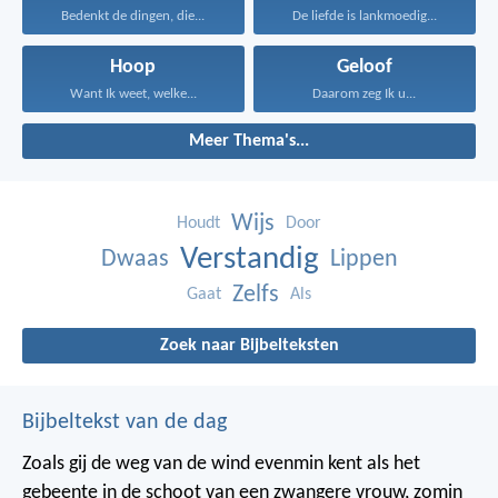
Bedenkt de dingen, die...
De liefde is lankmoedig...
Hoop
Geloof
Want Ik weet, welke...
Daarom zeg Ik u...
Meer Thema's...
Wijs
Houdt
Door
Verstandig
Dwaas
Lippen
Zelfs
Gaat
Als
Zoek naar Bijbelteksten
Bijbeltekst van de dag
Zoals gij de weg van de wind evenmin kent als het
gebeente in de schoot van een zwangere vrouw, zomin