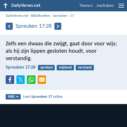
DailyVerses.net
Thema's
Inschrijven
DailyVerses.net
›
Bijbelboeken
›
Spreuken
›
17
Spreuken 17:28
Zelfs een dwaas die zwijgt, gaat door voor wijs;
als hij zijn lippen gesloten houdt, voor
verstandig.
Spreuken 17:28
spreken
wijsheid
verstand
Lees
Spreuken 17
online
NBG