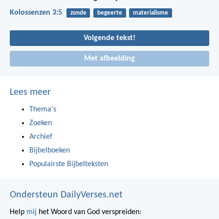
Kolossenzen 3:5
zonde
begeerte
materialisme
Volgende tekst!
Met afbeelding
Lees meer
Thema's
Zoeken
Archief
Bijbelboeken
Populairste Bijbelteksten
Ondersteun DailyVerses.net
Help
mij
het Woord van God verspreiden: