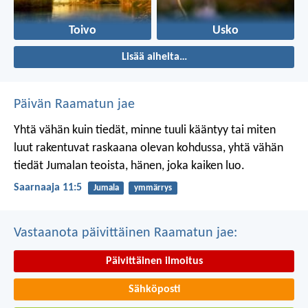
Toivo
Usko
Lisää aiheita…
Päivän Raamatun jae
Yhtä vähän kuin tiedät, minne tuuli kääntyy
tai miten
luut rakentuvat raskaana olevan kohdussa,
yhtä vähän
tiedät Jumalan teoista,
hänen, joka kaiken luo.
Saarnaaja 11:5
Jumala
ymmärrys
Vastaanota päivittäinen Raamatun jae:
Päivittäinen ilmoitus
Sähköposti