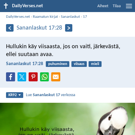
DailyVerses.net
Aiheet
Tilaa
DailyVerses.net
›
Raamatun kirjat
›
Sananlaskut
›
17
Sananlaskut 17:28
Hullukin käy viisaasta, jos on vaiti,
järkevästä,
ellei suutaan avaa.
Sananlaskut 17:28
puhuminen
viisaus
mieli
Lue
Sananlaskut 17
verkossa
KR92