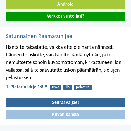
Android
Verkkosivustollasi?
Satunnainen Raamatun jae
Häntä te rakastatte, vaikka ette ole häntä nähneet,
häneen te uskotte, vaikka ette häntä nyt näe, ja te
riemuitsette sanoin kuvaamattoman, kirkastuneen ilon
vallassa, sillä te saavutatte uskon päämäärän, sielujen
pelastuksen.
1. Pietarin kirje 1:8-9
usko
ilo
pelastus
Seuraava jae!
Kuvan kanssa