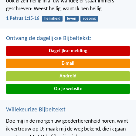
ook gijzelf heilig in al uw wandel; er staat immers
geschreven: Weest heilig, want Ik ben heilig.
1 Petrus 1:15-16
heiligheid
leven
roeping
Ontvang de dagelijkse Bijbeltekst:
Dagelijkse melding
E-mail
Android
Op je website
Willekeurige Bijbeltekst
Doe mij in de morgen uw goedertierenheid horen,
want
ik vertrouw op U;
maak mij de weg bekend, die ik gaan