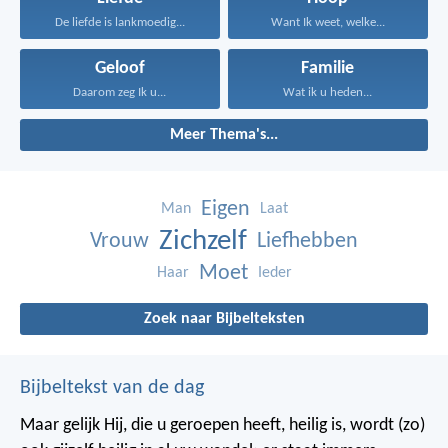
De liefde is lankmoedig...
Want Ik weet, welke...
Geloof
Familie
Daarom zeg Ik u...
Wat ik u heden...
Meer Thema's...
Eigen
Man
Laat
Zichzelf
Vrouw
Liefhebben
Moet
Haar
Ieder
Zoek naar Bijbelteksten
Bijbeltekst van de dag
Maar gelijk Hij, die u geroepen heeft, heilig is, wordt (zo)