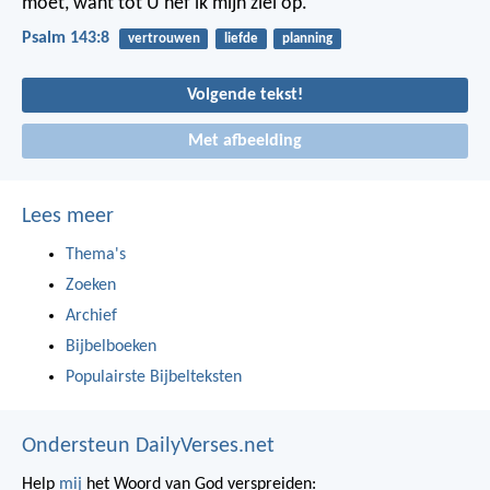
moet,
want tot U hef ik mijn ziel op.
Psalm 143:8
vertrouwen
liefde
planning
Volgende tekst!
Met afbeelding
Lees meer
Thema's
Zoeken
Archief
Bijbelboeken
Populairste Bijbelteksten
Ondersteun DailyVerses.net
Help
mij
het Woord van God verspreiden: