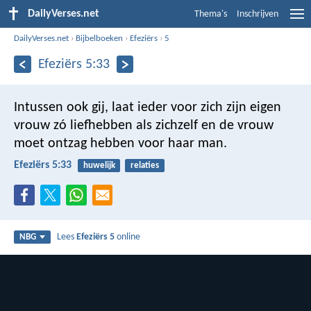
DailyVerses.net
Thema's
Inschrijven
DailyVerses.net
›
Bijbelboeken
›
Efeziërs
›
5
Efeziërs 5:33
Intussen ook gij, laat ieder voor zich zijn eigen
vrouw zó liefhebben als zichzelf en de vrouw
moet ontzag hebben voor haar man.
Efeziërs 5:33
huwelijk
relaties
Lees
Efeziërs 5
online
NBG