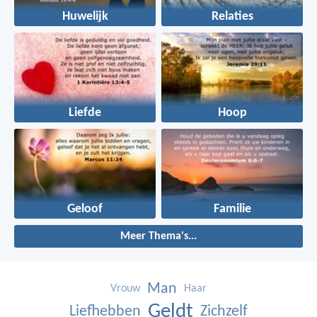
Huwelijk
Relaties
Liefde
Hoop
Geloof
Familie
Meer Thema's...
Man
Vrouw
Haar
Geldt
Liefhebben
Zichzelf