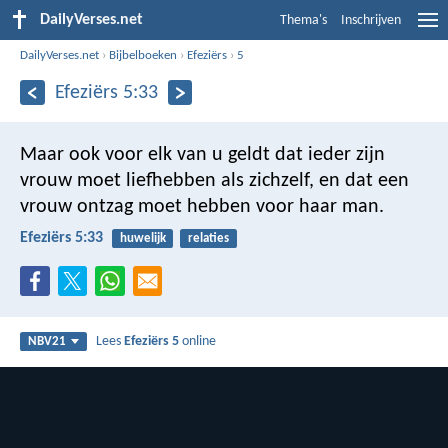
DailyVerses.net
Thema's
Inschrijven
DailyVerses.net
›
Bijbelboeken
›
Efeziërs
›
5
Efeziërs 5:33
Maar ook voor elk van u geldt dat ieder zijn
vrouw moet liefhebben als zichzelf, en dat een
vrouw ontzag moet hebben voor haar man.
Efeziërs 5:33
huwelijk
relaties
Lees
Efeziërs 5
online
NBV21