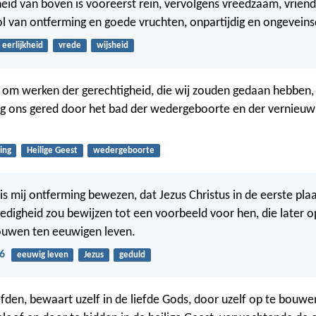
eid van boven is vooreerst rein, vervolgens vreedzaam, vriende
vol van ontferming en goede vruchten, onpartijdig en ongeveins
eerlijkheid
vrede
wijsheid
et om werken der gerechtigheid, die wij zouden gedaan hebben,
ng ons gered door het bad der wedergeboorte en der vernieuw
ing
Heilige Geest
wedergeboorte
s mij ontferming bewezen, dat Jezus Christus in de eerste plaat
digheid zou bewijzen tot een voorbeeld voor hen, die later 
ouwen ten eeuwigen leven.
6
eeuwig leven
Jezus
geduld
iefden, bewaart uzelf in de liefde Gods, door uzelf op te bouwe