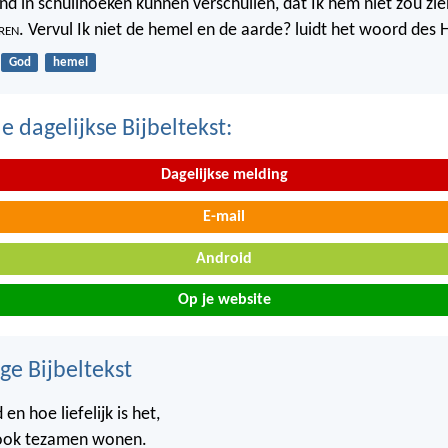
nd in schuilhoeken kunnen verschuilen, dat Ik hem niet zou zien
ren
. Vervul Ik niet de hemel en de aarde? luidt het woord des 
God
hemel
 dagelijkse Bijbeltekst:
Dagelijkse melding
E-mail
Android
Op je website
ge Bijbeltekst
en hoe liefelijk is het,
 ook tezamen wonen.