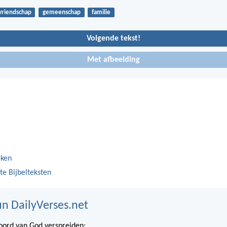
vriendschap
gemeenschap
familie
Volgende tekst!
Met afbeelding
eken
te Bijbelteksten
n DailyVerses.net
ord van God verspreiden: