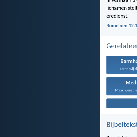
Ik vermaan u 
lichamen stelt
eredienst.
Romeinen 12:
Gerelate
Barmha
Laten wij 
Med
Maar weest je
Bijbelteks