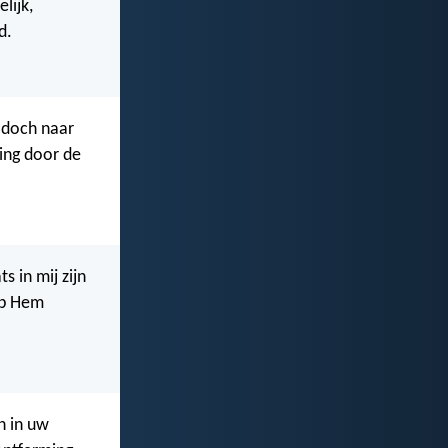
lijk,
d.
 doch naar
ing door de
s in mij zijn
op Hem
n in uw