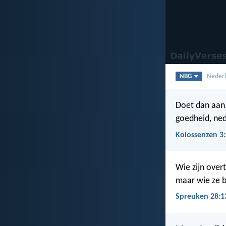
NBG
Nederl
Doet dan aan, 
goedheid, ned
Kolossenzen 3
Wie zijn overt
maar wie ze be
Spreuken 28:1