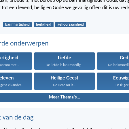
dan, broeders, met beroep op de barmhartigheden Gods, dat g
 tot een levend, heilig en Gode welgevallig offer: dit is uw rede
1
barmhartigheid
heiligheid
gehoorzaamheid
erde onderwerpen
rtigheid
Liefde
Ged
daarom met...
De liefde is lankmoedig...
De lankmoedige
eleven
Heilige Geest
Eeuwig
gens elkander...
De Here nu is...
En Ik gee
Meer Thema's...
t van de dag