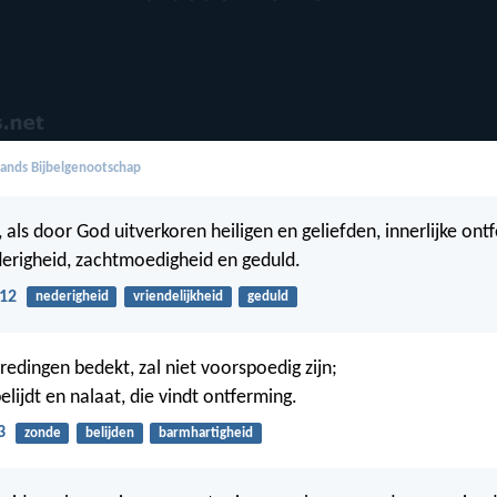
ands Bijbelgenootschap
als door God uitverkoren heiligen en geliefden, innerlijke ont
erigheid, zachtmoedigheid en geduld.
:12
nederigheid
vriendelijkheid
geduld
redingen bedekt, zal niet voorspoedig zijn;
lijdt en nalaat, die vindt ontferming.
3
zonde
belijden
barmhartigheid