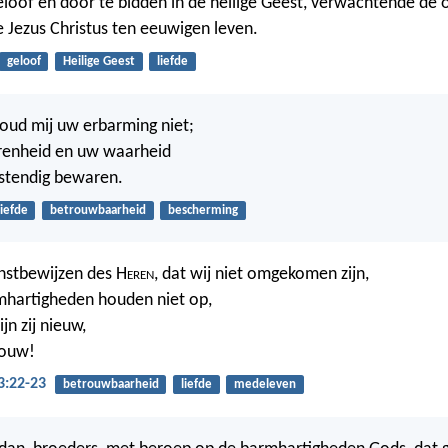
 geloof en door te bidden in de heilige Geest, verwachtende de
 Jezus Christus ten eeuwigen leven.
geloof
Heilige Geest
liefde
houd mij uw erbarming niet;
renheid en uw waarheid
stendig bewaren.
liefde
betrouwbaarheid
bescherming
unstbewijzen des H
eren
, dat wij niet omgekomen zijn,
mhartigheden houden niet op,
jn zij nieuw,
rouw!
3:22-23
betrouwbaarheid
liefde
medeleven