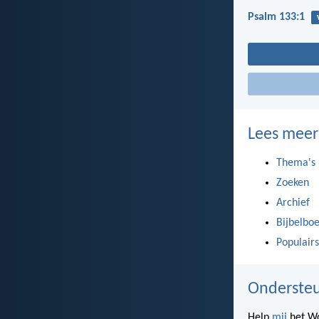
Psalm 133:1
Lees meer
Thema's
Zoeken
Archief
Bijbelbo
Populairs
Ondersteu
Help
mij
het Wo