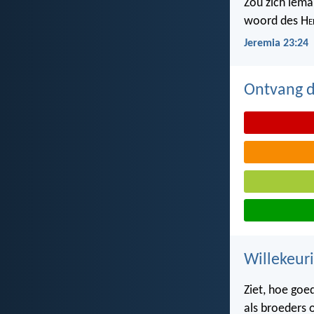
Zou zich iema
woord des H
e
Jeremia 23:24
Ontvang de
Willekeuri
Ziet, hoe goed 
als broeders