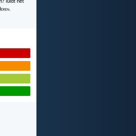
? luidt het
H
eren
.