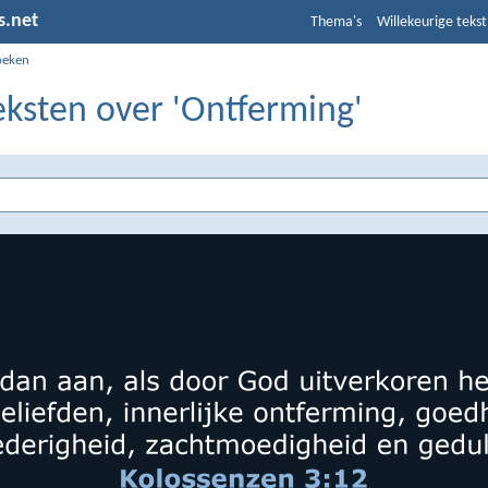
s.net
Thema's
Willekeurige tekst
oeken
eksten over 'Ontferming'