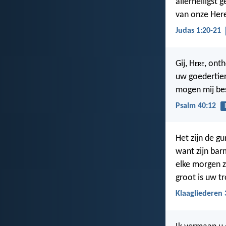
allerheiligst
van onze Here
Judas 1:20-21
Gij, H
ere
, ont
uw goedertie
mogen mij be
Psalm 40:12
Het zijn de g
want zijn bar
elke morgen zi
groot is uw t
Klaagliederen 