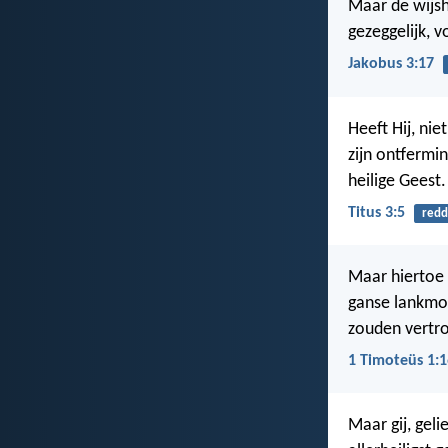
Maar de wijsh
gezeggelijk, 
Jakobus 3:17
Heeft Hij, ni
zijn ontfermi
heilige Geest.
Titus 3:5
redd
Maar hiertoe i
ganse lankmoe
zouden vertr
1 Timoteüs 1:1
Maar gij, gel