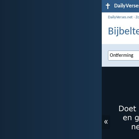
DailyVerse
DailyVerses.net
›
Z
Bijbelt
«