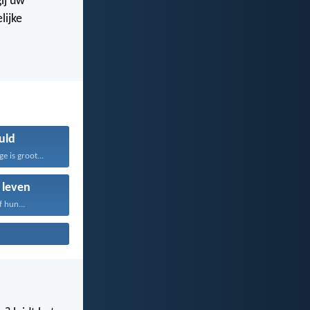
ij uw
lijke
uld
 is groot...
 leven
f hun...