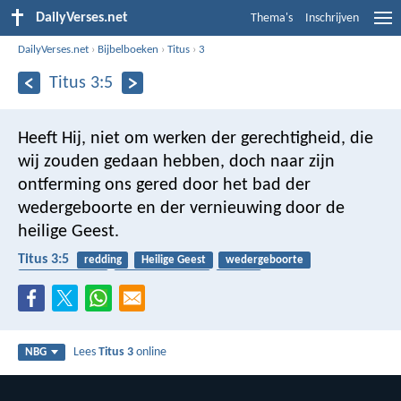
DailyVerses.net
Thema's
Inschrijven
DailyVerses.net
›
Bijbelboeken
›
Titus
›
3
Titus 3:5
Heeft Hij, niet om werken der gerechtigheid, die
wij zouden gedaan hebben, doch naar zijn
ontferming ons gered door het bad der
wedergeboorte en der vernieuwing door de
heilige Geest.
Titus 3:5
redding
Heilige Geest
wedergeboorte
barmhartigheid
rechtvaardigheid
dopen
Lees
Titus 3
online
NBG