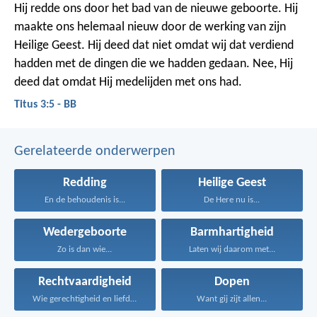
Hij redde ons door het bad van de nieuwe geboorte. Hij
maakte ons helemaal nieuw door de werking van zijn
Heilige Geest. Hij deed dat niet omdat wij dat verdiend
hadden met de dingen die we hadden gedaan. Nee, Hij
deed dat omdat Hij medelijden met ons had.
Titus 3:5 - BB
Gerelateerde onderwerpen
Redding
Heilige Geest
En de behoudenis is...
De Here nu is...
Wedergeboorte
Barmhartigheid
Zo is dan wie...
Laten wij daarom met...
Rechtvaardigheid
Dopen
Wie gerechtigheid en liefde...
Want gij zijt allen...