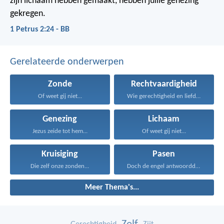
zijn lichaam hebben gemaakt, hebben jullie genezing
gekregen.
1 Petrus 2:24 - BB
Gerelateerde onderwerpen
Zonde
Rechtvaardigheid
Of weet gij niet...
Wie gerechtigheid en liefde...
Genezing
Lichaam
Jezus zeide tot hem...
Of weet gij niet...
Kruisiging
Pasen
Die zelf onze zonden...
Doch de engel antwoordde...
Meer Thema's...