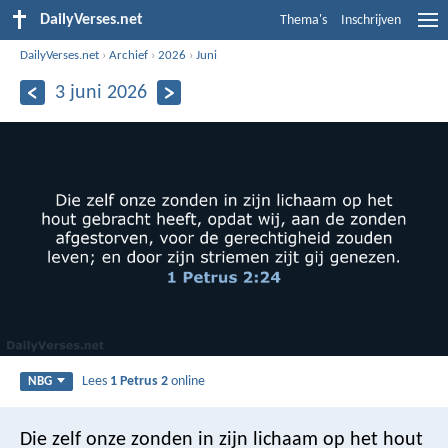
DailyVerses.net
Thema's
Inschrijven
DailyVerses.net
›
Archief
›
2026
›
Juni
3 juni 2026
Lees
1 Petrus 2
online
NBG
Die zelf onze zonden in zijn lichaam op het hout