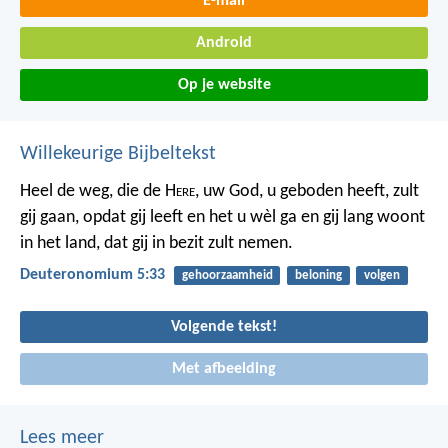
E-mail
Android
Op je website
Willekeurige Bijbeltekst
Heel de weg, die de H
ere
, uw God, u geboden heeft, zult
gij gaan, opdat gij leeft en het u wèl ga en gij lang woont
in het land, dat gij in bezit zult nemen.
Deuteronomium 5:33
gehoorzaamheid
beloning
volgen
Volgende tekst!
Met afbeelding
Lees meer