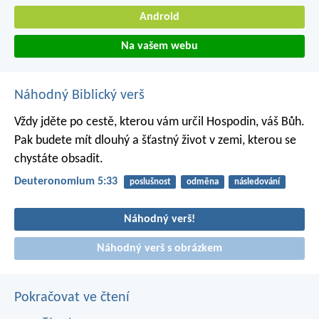
Android
Na vašem webu
Náhodný Biblický verš
Vždy jděte po cestě, kterou vám určil Hospodin, váš Bůh.
Pak budete mít dlouhý a šťastný život v zemi, kterou se
chystáte obsadit.
Deuteronomium 5:33
poslušnost
odměna
následování
Náhodný verš!
Náhodný verš s obrázkem
Pokračovat ve čtení