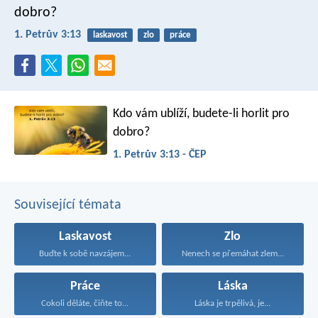
dobro?
1. Petrův 3:13
laskavost
zlo
práce
Kdo vám ublíží, budete-li horlit pro
dobro?
1. Petrův 3:13 - ČEP
Související témata
Laskavost
Zlo
Buďte k sobě navzájem...
Nenech se přemáhat zlem...
Práce
Láska
Cokoli děláte, čiňte to...
Láska je trpělivá, je...