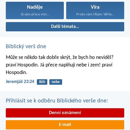
Naděje
Víra
Já sám přece vím...
Proto vám říkám: Věřte...
Další témata…
Biblický verš dne
Může se někdo tak dobře skrýt,
že bych ho neviděl?
praví Hospodin.
Já přece naplňuji nebe i zem!
praví
Hospodin.
Jeremjáš 23:24
Bůh
nebe
Přihlásit se k odběru Biblického verše dne:
Denní oznámení
E-mail