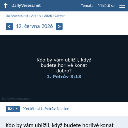
DailyVerses.net
Témata
Přihlásit se
DailyVerses.net
›
Archiv
›
2026
›
Červen
12. června 2026
Přečtěte si
1. Petrův 3
online
B21
Kdo by vám ublížil, když budete horlivě konat