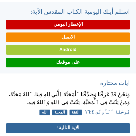
استلم أيتك اليومية الكتاب المقدس الآية:
الإخطار اليومي
الايميل
Android
على موقعك
ايات مختارة
وَنَحْنُ قَدْ عَرَفْنَا وَصَدَّقْنَا ٱلْمَحَبَّةَ ٱلَّتِي لِلهِ فِينَا. ٱللهُ مَحَبَّةٌ،
وَمَنْ يَثْبُتْ فِي ٱلْمَحَبَّةِ، يَثْبُتْ فِي ٱللهِ وَٱللهُ فِيهِ.
يُوحَنَّا ٱلْأُولَى ٤:‏١٦
الثقة
المحبة
الله
الاية التالية!