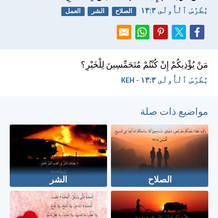
بُطْرُسَ ٱلْأُولَى ٣:‏١٣
الصلاح
الشر
العمل
مَنْ يُؤْذِيكُمْ إِنْ كُنْتُمْ مُتَحَمِّسِينَ لِلْخَيْرِ؟
بُطْرُسَ ٱلْأُولَى ٣:‏١٣ - KEH
مواضيع ذات صلة
الصلاح
الشر