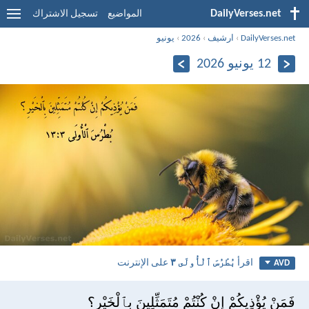
DailyVerses.net
المواضيع
تسجيل الاشتراك
DailyVerses.net
›
ارشيف
›
2026
›
يونيو
12 يونيو 2026
اقرأ
بُطْرُسَ ٱلْأُولَى ٣
على الإنترنت
AVD
فَمَنْ يُؤْذِيكُمْ إِنْ كُنْتُمْ مُتَمَثِّلِينَ بِٱلْخَيْرِ؟