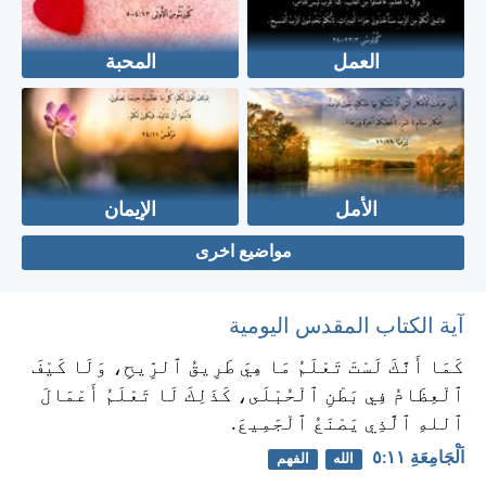
العمل
المحبة
الأمل
الإيمان
مواضيع اخرى
آية الكتاب المقدس اليومية
كَمَا أَنَّكَ لَسْتَ تَعْلَمُ مَا هِيَ طَرِيقُ ٱلرِّيحِ، وَلَا كَيْفَ
ٱلْعِظَامُ فِي بَطْنِ ٱلْحُبْلَى، كَذَلِكَ لَا تَعْلَمُ أَعْمَالَ
ٱللهِ ٱلَّذِي يَصْنَعُ ٱلْجَمِيعَ.
اَلْجَامِعَةِ ١١:‏٥
الله
الفهم