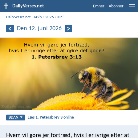
DailyVerses.net
Emner
Abonner
DailyVerses.net
›
Arkiv
›
2026
›
Juni
Den 12. juni 2026
Læs
1. Petersbrev 3
online
BDAN
Hvem vil gøre jer fortræd, hvis I er ivrige efter at