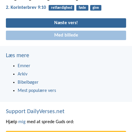
2. Korinterbrev 9:10
retfærdighed
føde
give
Næste vers!
Med billede
Læs mere
Emner
Arkiv
Bibelbøger
Mest populære vers
Support DailyVerses.net
Hjælp
mig
med at sprede Guds ord: