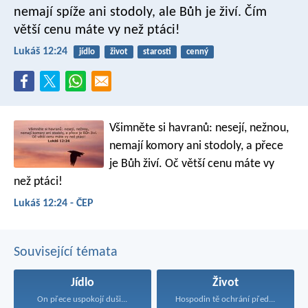
nemají spíže ani stodoly, ale Bůh je živí. Čím
větší cenu máte vy než ptáci!
Lukáš 12:24
jídlo
život
starosti
cenný
Všimněte si havranů: nesejí, nežnou,
nemají komory ani stodoly, a přece
je Bůh živí. Oč větší cenu máte vy
než ptáci!
Lukáš 12:24 - ČEP
Související témata
Jídlo
Život
On přece uspokojí duši...
Hospodin tě ochrání před...