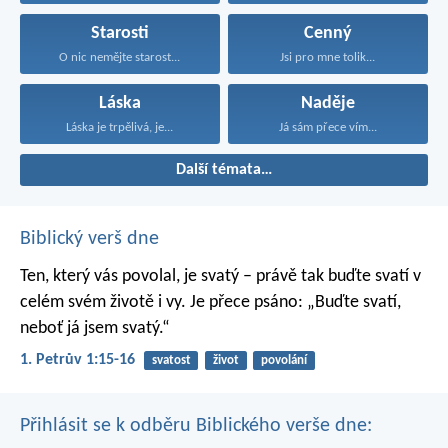
Starosti
Cenný
O nic nemějte starost...
Jsi pro mne tolik...
Láska
Naděje
Láska je trpělivá, je...
Já sám přece vím...
Další témata…
Biblický verš dne
Ten, který vás povolal, je svatý – právě tak buďte svatí v
celém svém životě i vy. Je přece psáno: „Buďte svatí,
neboť já jsem svatý.“
1. Petrův 1:15-16
svatost
život
povolání
Přihlásit se k odběru Biblického verše dne: