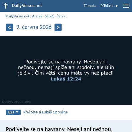
DailyVerses.net
Témata
Přihlásit se
DailyVerses.net
›
Archiv
›
2026
›
Červen
9. června 2026
Přečtěte si
Lukáš 12
online
B21
Podívejte se na havrany. Nesejí ani nežnou,