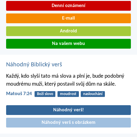
Denní oznámení
E-mail
Android
Na vašem webu
Náhodný Biblický verš
Každý, kdo slyší tato má slova a plní je, bude podobný
moudrému muži, který postavil svůj dům na skále.
Matouš 7:24
Boží slovo
moudrost
naslouchání
Náhodný verš!
Náhodný verš s obrázkem