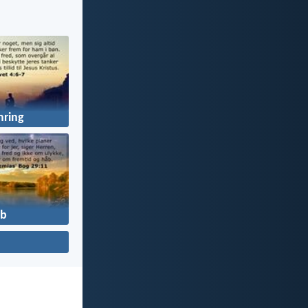
ring
b