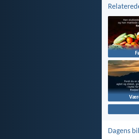
Relatered
F
Vær
Dagens bi