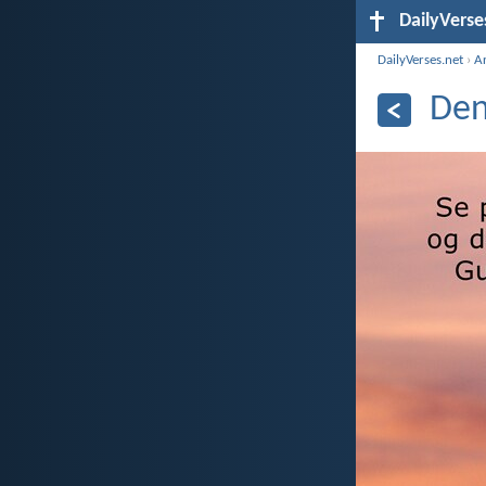
DailyVerse
DailyVerses.net
›
A
Den