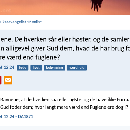
Lukasevangeliet 12
online
ene. De hverken sår eller høster, og de samler
n alligevel giver Gud dem, hvad de har brug for
e værd end fuglene?
t 12:24
føde
livet
bekymring
værdifuld
 Ravnene, at de hverken saa eller høste, og de have ikke For
g Gud føder dem; hvor langt mere værd end Fuglene ere dog I?
t 12:24 - DA1871