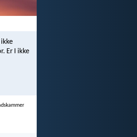
 ikke
. Er I ikke
raadskammer