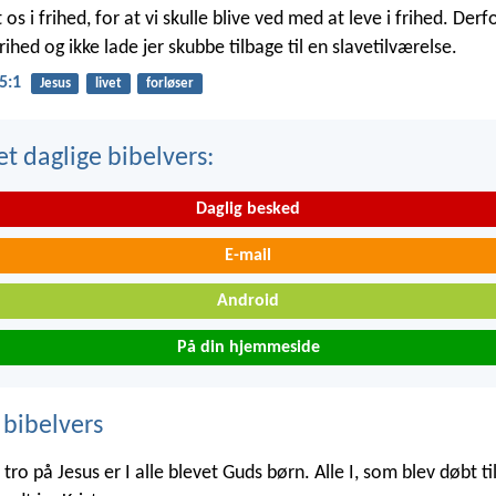
 os i frihed, for at vi skulle blive ved med at leve i frihed. Derfo
frihed og ikke lade jer skubbe tilbage til en slavetilværelse.
5:1
Jesus
livet
forløser
t daglige bibelvers:
Daglig besked
E-mail
Android
På din hjemmeside
 bibelvers
ro på Jesus er I alle blevet Guds børn. Alle I, som blev døbt til