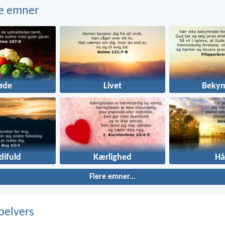
e emner
øde
Livet
Bekym
difuld
Kærlighed
Hå
Flere emner...
belvers