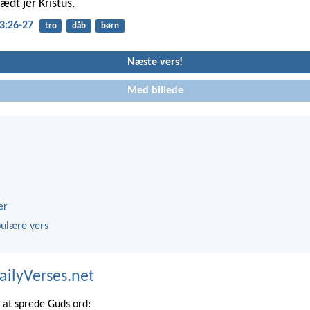
lædt jer Kristus.
3:26-27
tro
dåb
børn
Næste vers!
Med billede
er
ulære vers
ailyVerses.net
at sprede Guds ord: