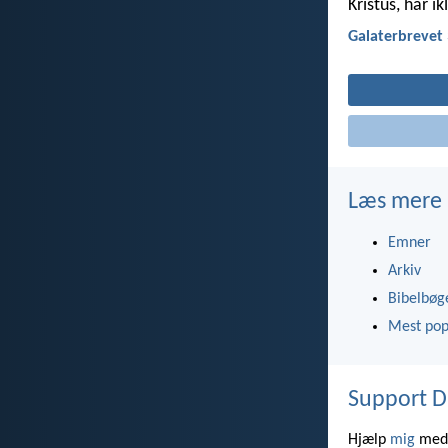
Kristus, har ik
Galaterbrevet 
Læs mere
Emner
Arkiv
Bibelbøg
Mest pop
Support D
Hjælp
mig
med 