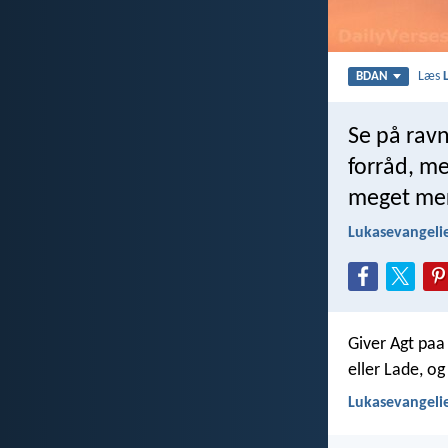
Læs
BDAN
Se på ravn
forråd, me
meget mer
Lukasevangelie
Giver Agt paa
eller Lade, o
Lukasevangelie