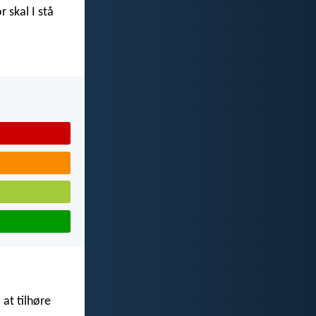
r skal I stå
 at tilhøre