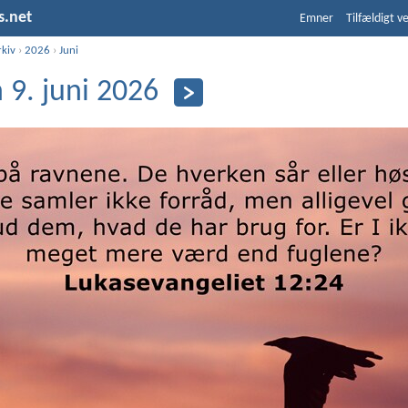
s.net
Emner
Tilfældigt v
rkiv
›
2026
›
Juni
 9. juni 2026