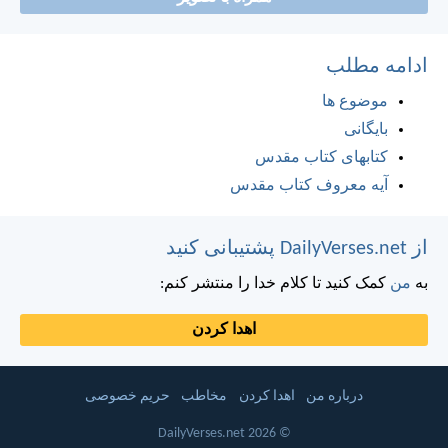
ادامه مطلب
موضوع ها
بایگانی
کتابهای کتاب مقدس
آیه معروف کتاب مقدس
از DailyVerses.net پشتیبانی کنید
به
من
کمک کنید تا کلام خدا را منتشر کنم:
اهدا کردن
درباره من
اهدا کردن
مخاطب
حریم خصوصی
© 2026 DailyVerses.net