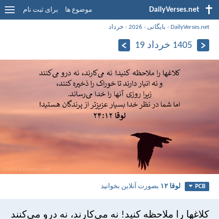
DailyVerses.net
موضوع ها
برای ثبت نام
DailyVerses.net
›
بایگانی
›
2026
›
خرداد
1405 خرداد 19
لوقا ۱۲
بصورت آنلاین بخوانید
PCB
كلاغها را ملاحظه كنيد! نه می‌كارند، نه درو می‌كنند