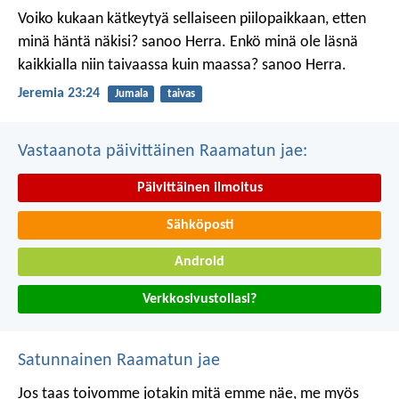
Voiko kukaan kätkeytyä sellaiseen piilopaikkaan, etten
minä häntä näkisi? sanoo Herra.
Enkö minä ole läsnä
kaikkialla niin taivaassa kuin maassa? sanoo Herra.
Jeremia 23:24
Jumala
taivas
Vastaanota päivittäinen Raamatun jae:
Päivittäinen ilmoitus
Sähköposti
Android
Verkkosivustollasi?
Satunnainen Raamatun jae
Jos taas toivomme jotakin mitä emme näe, me myös