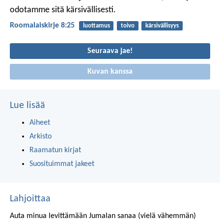
odotamme sitä kärsivällisesti.
Roomalaiskirje 8:25
luottamus
toivo
kärsivällisyys
Seuraava jae!
Kuvan kanssa
Lue lisää
Aiheet
Arkisto
Raamatun kirjat
Suosituimmat jakeet
Lahjoittaa
Auta minua levittämään Jumalan sanaa (vielä vähemmän)