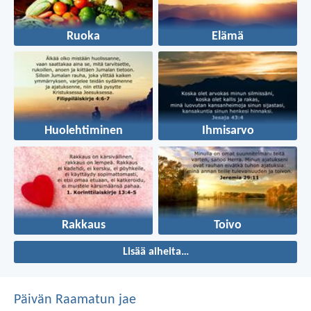
Ruoka
Elämä
Huolehtiminen
Ihmisarvo
Rakkaus
Toivo
Lisää aiheita…
Päivän Raamatun jae