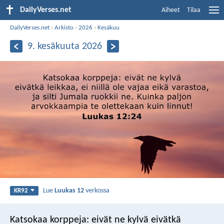
DailyVerses.net
Aiheet
Tilaa
DailyVerses.net
›
Arkisto
›
2026
›
Kesäkuu
9. kesäkuuta 2026
Lue
Luukas 12
verkossa
KR92
Katsokaa korppeja: eivät ne kylvä eivätkä