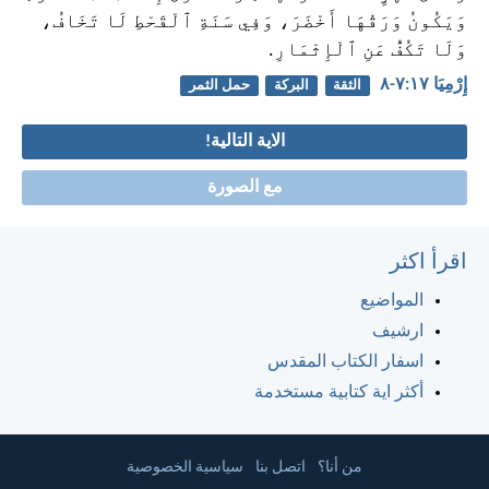
وَيَكُونُ وَرَقُهَا أَخْضَرَ، وَفِي سَنَةِ ٱلْقَحْطِ لَا تَخَافُ،
وَلَا تَكُفُّ عَنِ ٱلْإِثْمَارِ.
إِرْمِيَا ١٧:‏٧-‏٨
الثقة
البركة
حمل الثمر
الاية التالية!
مع الصورة
اقرأ اكثر
المواضيع
ارشيف
اسفار الكتاب المقدس
أكثر اية كتابية مستخدمة
من أنا؟
اتصل بنا
سياسية الخصوصية