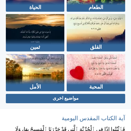
الطعام
الحياة
القلق
ثمين
المحبة
الأمل
مواضيع اخرى
آية الكتاب المقدس اليومية
فَٱثْبُتُوا إِذًا فِي ٱلْحُرِّيَّةِ ٱلَّتِي قَدْ حَرَّرَنَا ٱلْمَسِيحُ بِهَا، وَلَا