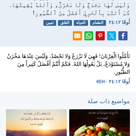
وَلَيْسَ لَهَا مَخْدَعٌ وَلَا مَخْزَنٌ، وَٱللهُ يُقِيتُهَا.
كَمْ أَنْتُمْ بِٱلْحَرِيِّ أَفْضَلُ مِنَ ٱلطُّيُورِ!
لُوقَا ١٢:‏٢٤
الطعام
الحياة
القلق
ثمين
تَأَمَّلُوا الْغِرْبَانَ! فَهِيَ لَا تَزْرَعُ وَلا تَحْصُدُ، وَلَيْسَ عِنْدَهَا مَخْزَنٌ
وَلا مُسْتَوْدَعٌ، بَلْ يَعُولُهَا اللهُ. فَكَمْ أَنْتُمْ أَفْضَلُ كَثِيراً مِنَ
الطُّيُورِ.
لُوقَا ١٢:‏٢٤ - KEH
مواضيع ذات صلة