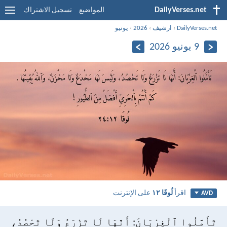
DailyVerses.net
المواضيع
تسجيل الاشتراك
DailyVerses.net
›
ارشيف
›
2026
›
يونيو
9 يونيو 2026
اقرأ
لُوقَا ١٢
على الإنترنت
AVD
تَأَمَّلُوا ٱلْغِرْبَانَ: أَنَّهَا لَا تَزْرَعُ وَلَا تَحْصُدُ،