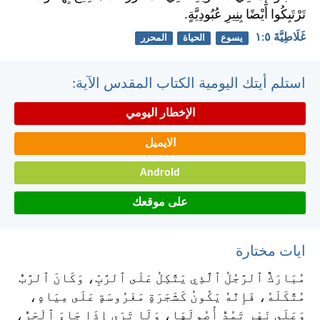
تَرْتَبِكُوا أَيْضًا بِنِيرِ عُبُودِيَّةٍ.
غَلَاطِيَّةَ ٥:‏١
يسوع
الحياة
المحرر
استلم أيتك اليومية الكتاب المقدس الآية:
الإخطار اليومي
الايميل
Android
على موقعك
ايات مختارة
مُبَارَكٌ ٱلرَّجُلُ ٱلَّذِي يَتَّكِلُ عَلَى ٱلرَّبِّ، وَكَانَ ٱلرَّبُّ
مُتَّكَلَهُ، فَإِنَّهُ يَكُونُ كَشَجَرَةٍ مَغْرُوسَةٍ عَلَى مِيَاهٍ،
وَعَلَى نَهْرٍ تَمُدُّ أُصُولَهَا، وَلَا تَرَى إِذَا جَاءَ ٱلْحَرُّ،