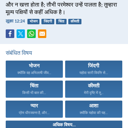
और न खत्ता होता है; तौभी परमेश्वर उन्हें पालता है; तुम्हारा
मूल्य पक्षियों से कहीं अधिक है।
लूका 12:24
भोजन
जिंदगी
चिंता
कीमती
संबंधित विषय
भोजन
जिंदगी
क्योंकि वह अभिलाषी जीव...
यहोवा सारी विपत्ति से...
चिंता
कीमती
किसी भी बात की...
मेरी दृष्टि में तू...
प्यार
आशा
प्रेम धीरजवन्त है, और...
क्योंकि यहोवा की यह...
अधिक विषय...