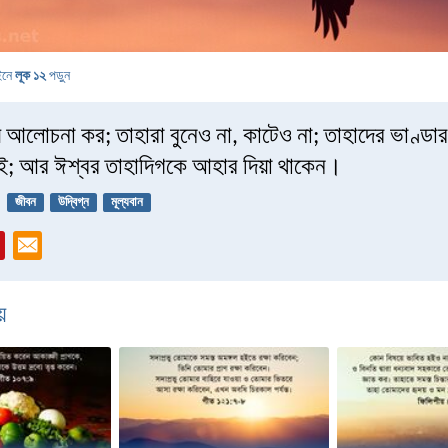
ইনে
লূক ১২
পড়ুন
 আলোচনা কর; তাহারা বুনেও না, কাটেও না; তাহাদের ভাণ্ডা
ই; আর ঈশ্বর তাহাদিগকে আহার দিয়া থাকেন।
জীবন
উদ্বিগ্ন
মূল্যবান
়