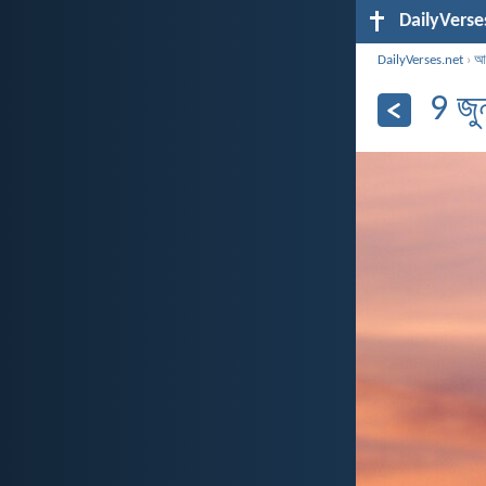
DailyVerse
DailyVerses.net
›
আর
9 জ