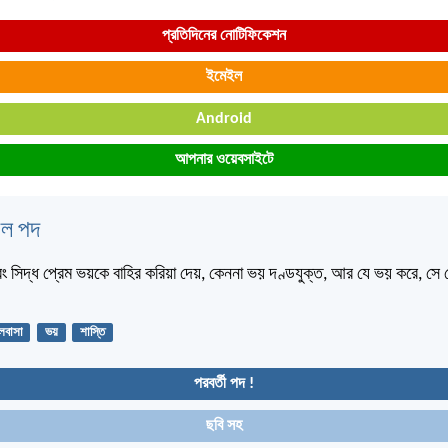
প্রতিদিনের নোটিফিকেশন
ইমেইল
Android
আপনার ওয়েবসাইটে
বেল পদ
রং সিদ্ধ প্রেম ভয়কে বাহির করিয়া দেয়, কেননা ভয় দণ্ডযুক্ত, আর যে ভয় করে, সে প
লবাসা
ভয়
শাস্তি
পরবর্তী পদ !
ছবি সহ