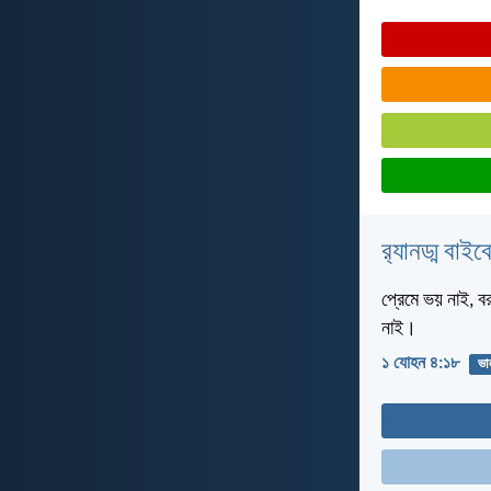
র‌্যানড্ম বাই
প্রেমে ভয় নাই, ব
নাই।
১ যোহন ৪:১৮
ভা