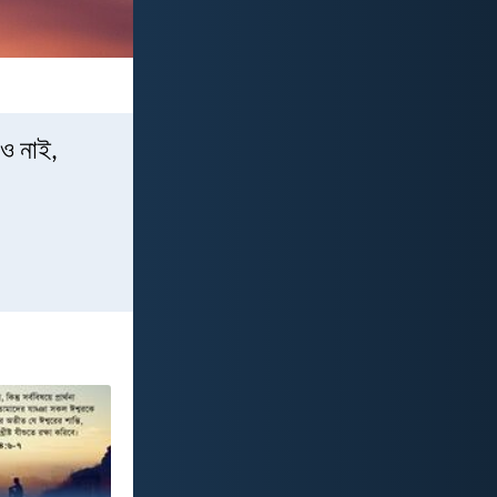
রও নাই,