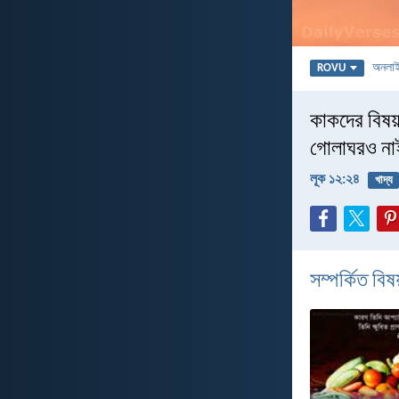
অনলা
ROVU
কাকদের বিষয়
গোলাঘরও না
লূক ১২:২৪
খাদ্য
সম্পর্কিত বিষয