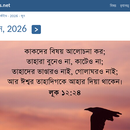
s.net
বিষয়
র‌্যানড্
্কাইভ
›
2026
›
জুন
ুন, 2026