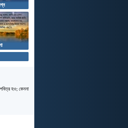
িগ্ন
া
 পবিত্র হও; কেননা