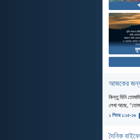
খ
মূল
আজকের জন্য
কিন্তু যিনি তোমা
লেখা আছে, ‘‘তোম
১ পিতর ১:১৫-১৬
দৈনিক বাইবে