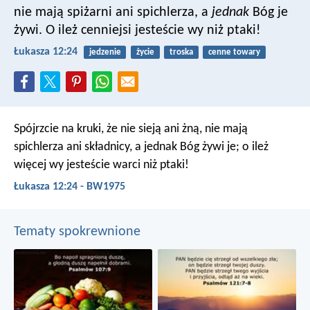
nie mają spiżarni ani spichlerza, a
jednak
Bóg je
żywi. O ileż cenniejsi jesteście wy niż ptaki!
Łukasza 12:24
jedzenie
życie
troska
cenne towary
Spójrzcie na kruki, że nie sieją ani żną, nie mają
spichlerza ani składnicy, a jednak Bóg żywi je; o ileż
więcej wy jesteście warci niż ptaki!
Łukasza 12:24 - BW1975
Tematy spokrewnione