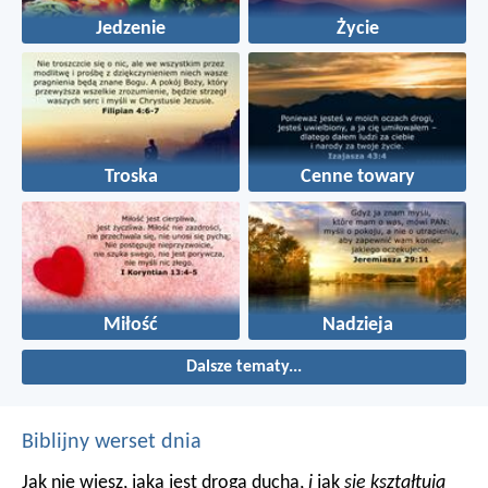
Jedzenie
Życie
Troska
Cenne towary
Miłość
Nadzieja
Dalsze tematy...
Biblijny werset dnia
Jak nie wiesz, jaka jest droga ducha,
i
jak
się kształtują