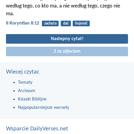
według tego, co kto ma, a nie według tego, czego nie
ma.
II Koryntian 8:12
zachęta
dać
hojność
Nastepny cytat!
Z ze zdjeciem
Wiecej czytac
Tematy
Arciwum
Ksiazki Biblijne
Najpopularniejsze wersety
Wsparcie DailyVerses.net