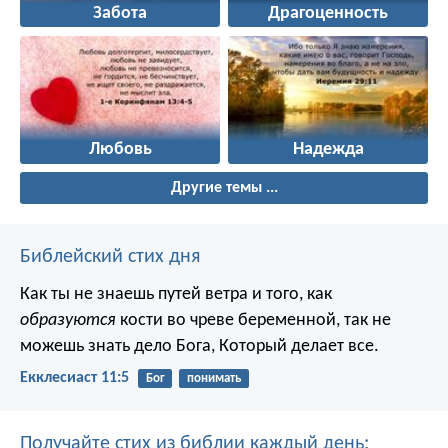
Забота
Драгоценность
Любовь
Надежда
Другие темы ...
Библейский стих дня
Как ты не знаешь путей ветра и того, как
образуются
кости во чреве беременной, так не
можешь знать дело Бога, Который делает все.
Екклесиаст 11:5
Бог
понимать
Получайте стих из библии каждый день: