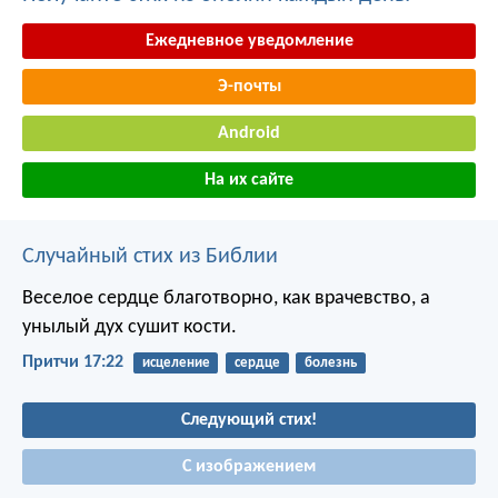
Ежедневное уведомление
Э-почты
Android
На их сайте
Случайный стих из Библии
Веселое сердце благотворно, как врачевство,
а
унылый дух сушит кости.
Притчи 17:22
исцеление
сердце
болезнь
Следующий стих!
С изображением