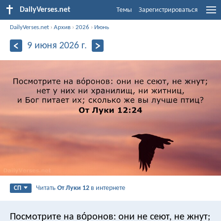
DailyVerses.net
Темы
Зарегистрироваться
DailyVerses.net
›
Архив
›
2026
›
Июнь
9 июня 2026 г.
Читать
От Луки 12
в интернете
СП
Посмотрите на во́ронов: они не сеют, не жнут;