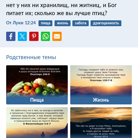
нет у них ни хранилищ, ни житниц, и Бог
питает их; сколько же вы лучше птиц?
От Луки 12:24
пища
жизнь
забота
драгоценность
Родственные темы
Пища
Жизнь