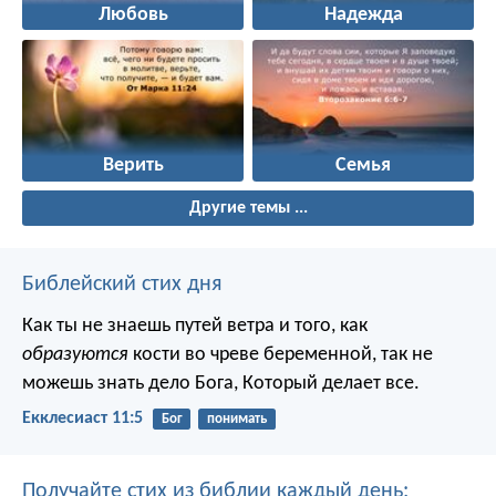
Любовь
Надежда
Верить
Семья
Другие темы ...
Библейский стих дня
Как ты не знаешь путей ветра и того, как
образуются
кости во чреве беременной, так не
можешь знать дело Бога, Который делает все.
Екклесиаст 11:5
Бог
понимать
Получайте стих из библии каждый день: