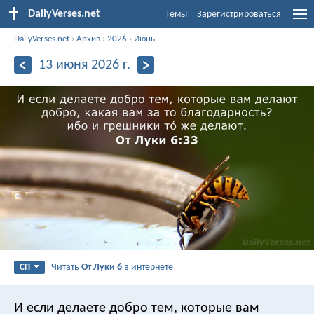
DailyVerses.net
Темы
Зарегистрироваться
DailyVerses.net
›
Архив
›
2026
›
Июнь
13 июня 2026 г.
Читать
От Луки 6
в интернете
СП
И если делаете добро тем, которые вам