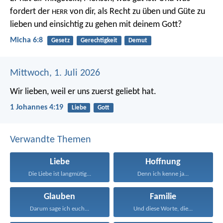
fordert der
von dir,
als Recht zu üben und Güte zu
HERR
lieben
und einsichtig zu gehen mit deinem Gott?
Micha 6:8
Gesetz
Gerechtigkeit
Demut
Mittwoch, 1. Juli 2026
Wir lieben, weil er uns zuerst geliebt hat.
1 Johannes 4:19
Liebe
Gott
Verwandte Themen
Liebe
Hoffnung
Die Liebe ist langmütig...
Denn ich kenne ja...
Glauben
Familie
Darum sage ich euch...
Und diese Worte, die...