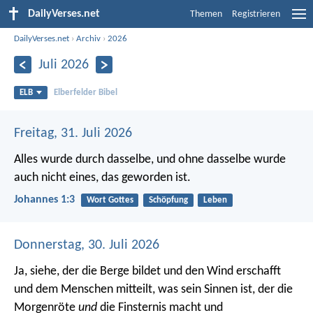
DailyVerses.net
Themen
Registrieren
DailyVerses.net
›
Archiv
›
2026
Juli 2026
ELB
Elberfelder Bibel
Freitag, 31. Juli 2026
Alles wurde durch dasselbe, und ohne dasselbe wurde
auch nicht eines, das geworden ist.
Johannes 1:3
Wort Gottes
Schöpfung
Leben
Donnerstag, 30. Juli 2026
Ja, siehe, der die Berge bildet und den Wind erschafft
und dem Menschen mitteilt, was sein Sinnen ist, der die
Morgenröte
und
die Finsternis macht und