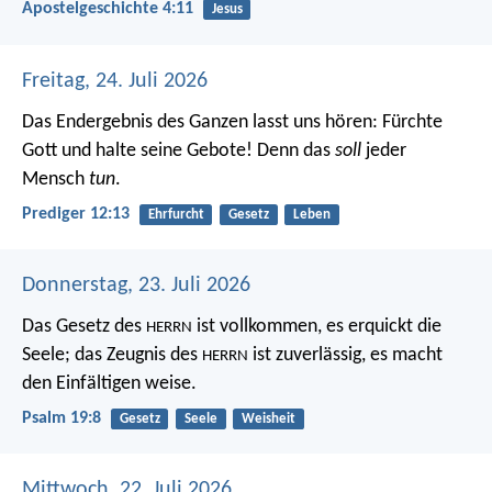
Apostelgeschichte 4:11
Jesus
Freitag, 24. Juli 2026
Das Endergebnis des Ganzen lasst uns hören: Fürchte
Gott und halte seine Gebote! Denn das
soll
jeder
Mensch
tun
.
Prediger 12:13
Ehrfurcht
Gesetz
Leben
Donnerstag, 23. Juli 2026
Das Gesetz des
ist vollkommen,
es erquickt die
HERRN
Seele;
das Zeugnis des
ist zuverlässig,
es macht
HERRN
den Einfältigen weise.
Psalm 19:8
Gesetz
Seele
Weisheit
Mittwoch, 22. Juli 2026