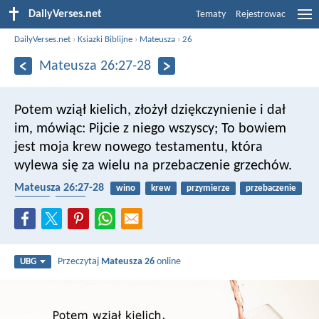
DailyVerses.net
Tematy
Rejestrowac
DailyVerses.net
›
Ksiazki Biblijne
›
Mateusza
›
26
Mateusza 26:27-28
Potem wziął kielich, złożył dziękczynienie i dał
im, mówiąc: Pijcie z niego wszyscy; To bowiem
jest moja krew nowego testamentu, która
wylewa się za wielu na przebaczenie grzechów.
Mateusza 26:27-28
wino
krew
przymierze
przebaczenie
grzech
Jezus
Przeczytaj
Mateusza 26
online
UBG