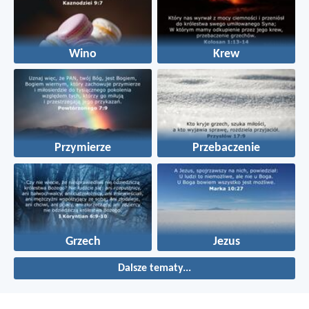
Wino
Krew
Przymierze
Przebaczenie
Grzech
Jezus
Dalsze tematy...