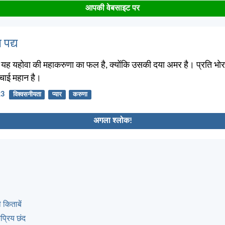
आपकी वेबसाइट पर
 पद्य
; यह यहोवा की महाकरुणा का फल है, क्योंकि उसकी दया अमर है। प्रति भो
च्चाई महान है।
23
विश्वसनीयता
प्यार
करुणा
अगला श्लोक!
 किताबें
्रिय छंद