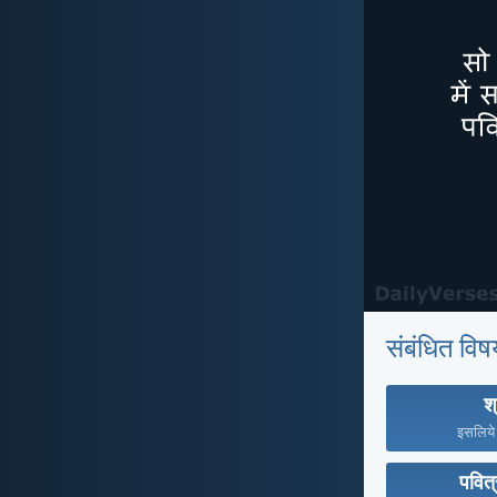
संबंधित विष
श्
इसलिये म
पवित्