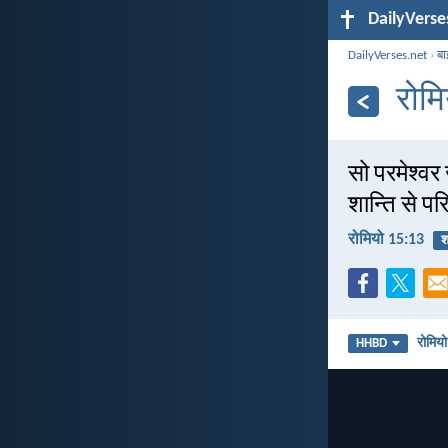
DailyVerse
DailyVerses.net
›
बा
रोम
सो परमेश्वर 
शान्ति से पर
रोमियो 15:13
श्
रोमिय
HHBD