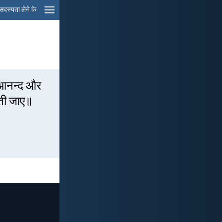
सदस्यता लेने के
े आनन्द और
ढ़ती जाए॥