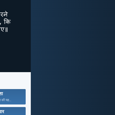
ा
ा की यह...
वार