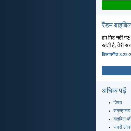
रैंडम बाइबिल
हम मिट नहीं गए
रहती है; तेरी स
विलापगीत 3:22-
अधिक पढ़ें
विषय
संग्रहालय
बाइबिल की
सबसे लोकप