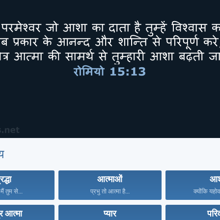
य
रद्धा
आत्माओं
आश
ैं तुम से...
प्रभु तो आत्मा है...
क्योंकि यहोव
र आत्मा
प्यार
परि