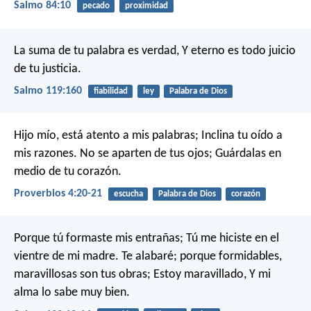
Salmo 84:10
pecado
proximidad
La suma de tu palabra es verdad,
Y eterno es todo juicio
de tu justicia.
Salmo 119:160
fiabilidad
ley
Palabra de Dios
Hijo mío, está atento a mis palabras;
Inclina tu oído a
mis razones.
No se aparten de tus ojos;
Guárdalas en
medio de tu corazón.
Proverbios 4:20-21
escucha
Palabra de Dios
corazón
Porque tú formaste mis entrañas;
Tú me hiciste en el
vientre de mi madre.
Te alabaré; porque formidables,
maravillosas son tus obras;
Estoy maravillado,
Y mi
alma lo sabe muy bien.