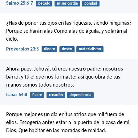
Salmo 25:6-7
pecado
misericordia
bondad
¿Has de poner tus ojos en las riquezas, siendo ningunas?
Porque se harán alas
Como alas de águila, y volarán al
cielo.
Proverbios 23:5
dinero
deseo
materialismo
Ahora pues, Jehová, tú eres nuestro padre; nosotros
barro, y tú el que nos formaste; así que obra de tus
manos somos todos nosotros.
Isaías 64:8
Padre
creación
dependencia
Porque mejor es un día en tus atrios que mil fuera de
ellos.
Escogería antes estar a la puerta de la casa de mi
Dios,
Que habitar en las moradas de maldad.