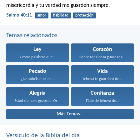
misericordia y tu verdad me guarden siempre.
Salmo 40:11
amor
fiabilidad
protección
Temas relacionados
Ley
Corazón
Y estas palabras que...
Sobre toda cosa guardada...
Pecado
Vida
¿No sabéis que los...
Jehová te guardará de...
Alegría
Confianza
Estad siempre gozosos. Orad...
Fíate de Jehová de...
Más Temas...
Versículo de la Biblia del día