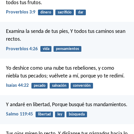
todos tus frutos.
Proverbios 3:9
dinero
sacrificio
dar
Examina la senda de tus pies,
Y todos tus caminos sean
rectos.
Proverbios 4:26
vida
pensamientos
Yo deshice como una nube tus rebeliones,
y como
niebla tus pecados;
vuélvete a mí, porque yo te redimí.
Isaías 44:22
pecado
salvación
conversión
Y andaré en libertad,
Porque busqué tus mandamientos.
Salmo 119:45
libertad
ley
búsqueda
Tus ojos miren lo recto,
Y diríjanse tus párpados hacia lo