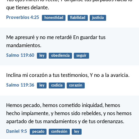
que tienes delante.
Proverbios 4:25
honestidad
fiabilidad
justicia
Me apresuré y no me retardé
En guardar tus
mandamientos.
Salmo 119:60
ley
obediencia
seguir
Inclina mi corazón a tus testimonios,
Y no a la avaricia.
Salmo 119:36
ley
codicia
corazón
Hemos pecado, hemos cometido iniquidad, hemos
hecho impíamente, y hemos sido rebeldes, y nos hemos
apartado de tus mandamientos y de tus ordenanzas.
Daniel 9:5
pecado
confesión
ley