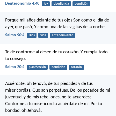
Deuteronomio 4:40
ley
obediencia
bendición
Porque mil años delante de tus ojos
Son como el día de
ayer, que pasó,
Y como una de las vigilias de la noche.
Salmo 90:4
Dios
vida
entendimiento
Te dé conforme al deseo de tu corazón,
Y cumpla todo
tu consejo.
Salmo 20:4
planificación
bendición
corazón
Acuérdate, oh Jehová, de tus piedades y de tus
misericordias,
Que son perpetuas.
De los pecados de mi
juventud, y de mis rebeliones, no te acuerdes;
Conforme a tu misericordia acuérdate de mí,
Por tu
bondad, oh Jehová.