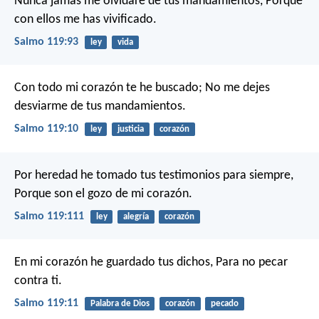
Nunca jamás me olvidaré de tus mandamientos,
Porque
con ellos me has vivificado.
Salmo 119:93
ley
vida
Con todo mi corazón te he buscado;
No me dejes
desviarme de tus mandamientos.
Salmo 119:10
ley
justicia
corazón
Por heredad he tomado tus testimonios para siempre,
Porque son el gozo de mi corazón.
Salmo 119:111
ley
alegría
corazón
En mi corazón he guardado tus dichos,
Para no pecar
contra ti.
Salmo 119:11
Palabra de Dios
corazón
pecado