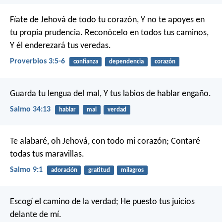
Fíate de Jehová de todo tu corazón,
Y no te apoyes en
tu propia prudencia.
Reconócelo en todos tus caminos,
Y él enderezará tus veredas.
Proverbios 3:5-6
confianza
dependencia
corazón
Guarda tu lengua del mal,
Y tus labios de hablar engaño.
Salmo 34:13
hablar
mal
verdad
Te alabaré, oh Jehová, con todo mi corazón;
Contaré
todas tus maravillas.
Salmo 9:1
adoración
gratitud
milagros
Escogí el camino de la verdad;
He puesto tus juicios
delante de mí.