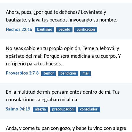
Ahora, pues, ¿por qué te detienes? Levántate y
bautízate, y lava tus pecados, invocando su nombre.
Hechos 22:16
bautismo
pecado
purificación
No seas sabio en tu propia opinión;
Teme a Jehová, y
apártate del mal;
Porque será medicina a tu cuerpo,
Y
refrigerio para tus huesos.
Proverbios 3:7-8
temor
bendición
mal
En la multitud de mis pensamientos dentro de mí,
Tus
consolaciones alegraban mi alma.
Salmo 94:19
alegría
preocupación
consolador
Anda, y come tu pan con gozo, y bebe tu vino con alegre