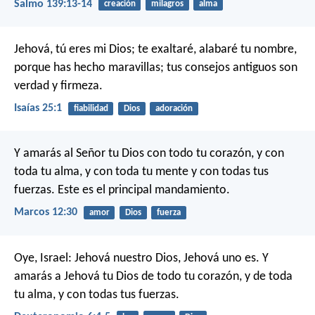
Salmo 139:13-14
creación
milagros
alma
Jehová, tú eres mi Dios;
te exaltaré, alabaré tu nombre,
porque has hecho maravillas;
tus consejos antiguos
son
verdad y firmeza.
Isaías 25:1
fiabilidad
Dios
adoración
Y amarás al Señor tu Dios con todo tu corazón, y con
toda tu alma, y con toda tu mente y con todas tus
fuerzas. Este es el principal mandamiento.
Marcos 12:30
amor
Dios
fuerza
Oye, Israel: Jehová nuestro Dios, Jehová uno es. Y
amarás a Jehová tu Dios de todo tu corazón, y de toda
tu alma, y con todas tus fuerzas.