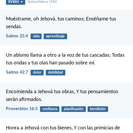
RVR60
Reina-Valera 1960
Muéstrame, oh Jehová, tus caminos;
Enséñame tus
sendas.
Salmo 25:4
vida
aprendizaje
Un abismo llama a otro a la voz de tus cascadas;
Todas
tus ondas y tus olas han pasado sobre mí.
Salmo 42:7
dolor
debilidad
Encomienda a Jehová tus obras,
Y tus pensamientos
serán afirmados.
Proverbios 16:3
confianza
planificación
bendición
Honra a Jehová con tus bienes,
Y con las primicias de