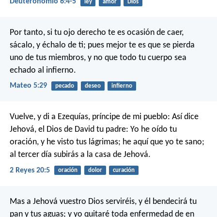
Deuteronomio 6:4-5
ley
amor
Dios
Por tanto, si tu ojo derecho te es ocasión de caer,
sácalo, y échalo de ti; pues mejor te es que se pierda
uno de tus miembros, y no que todo tu cuerpo sea
echado al infierno.
Mateo 5:29
pecado
deseo
infierno
Vuelve, y di a Ezequías, príncipe de mi pueblo: Así dice
Jehová, el Dios de David tu padre: Yo he oído tu
oración, y he visto tus lágrimas; he aquí que yo te sano;
al tercer día subirás a la casa de Jehová.
2 Reyes 20:5
oración
dolor
curación
Mas a Jehová vuestro Dios serviréis, y él bendecirá tu
pan y tus aguas; y yo quitaré toda enfermedad de en