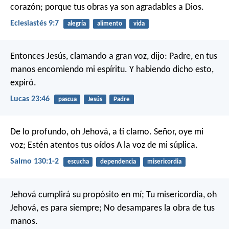
corazón; porque tus obras ya son agradables a Dios.
Eclesiastés 9:7
alegría
alimento
vida
Entonces Jesús, clamando a gran voz, dijo: Padre, en tus
manos encomiendo mi espíritu. Y habiendo dicho esto,
expiró.
Lucas 23:46
pascua
Jesús
Padre
De lo profundo, oh Jehová, a ti clamo.
Señor, oye mi
voz;
Estén atentos tus oídos
A la voz de mi súplica.
Salmo 130:1-2
escucha
dependencia
misericordia
Jehová cumplirá su propósito en mí;
Tu misericordia, oh
Jehová, es para siempre;
No desampares la obra de tus
manos.