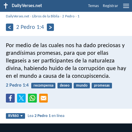
DailyVerses.net
Temas
Registrar
DailyVerses.net
›
Libros de la Biblia
›
2 Pedro
›
1
2 Pedro 1:4
Por medio de las cuales nos ha dado preciosas y
grandísimas promesas, para que por ellas
llegaseis a ser participantes de la naturaleza
divina, habiendo huido de la corrupción que hay
en el mundo a causa de la concupiscencia.
2 Pedro 1:4
recompensa
deseo
mundo
promesas
Lea
2 Pedro 1
en línea
RVR60