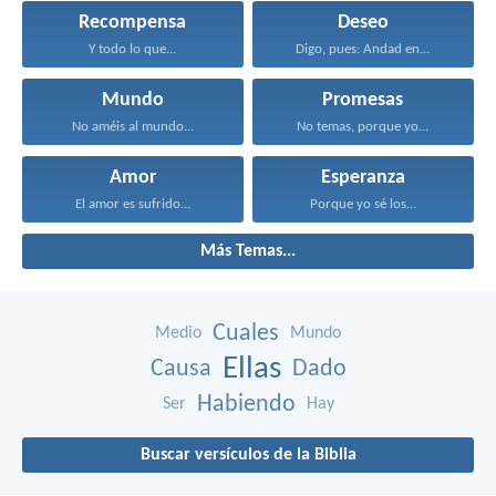
Recompensa
Deseo
Y todo lo que...
Digo, pues: Andad en...
Mundo
Promesas
No améis al mundo...
No temas, porque yo...
Amor
Esperanza
El amor es sufrido...
Porque yo sé los...
Más Temas...
Cuales
Medio
Mundo
Ellas
Causa
Dado
Habiendo
Ser
Hay
Buscar versículos de la Biblia