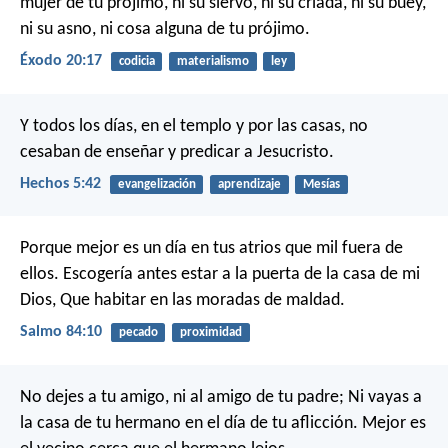
mujer de tu prójimo, ni su siervo, ni su criada, ni su buey,
ni su asno, ni cosa alguna de tu prójimo.
Éxodo 20:17
codicia
materialismo
ley
Y todos los días, en el templo y por las casas, no
cesaban de enseñar y predicar a Jesucristo.
Hechos 5:42
evangelización
aprendizaje
Mesías
Porque mejor es un día en tus atrios que mil fuera de
ellos.
Escogería antes estar a la puerta de la casa de mi
Dios,
Que habitar en las moradas de maldad.
Salmo 84:10
pecado
proximidad
No dejes a tu amigo, ni al amigo de tu padre;
Ni vayas a
la casa de tu hermano en el día de tu aflicción.
Mejor es