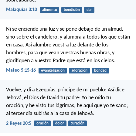
sobreabunde.
Malaquías 3:10
alimento
bendición
dar
Ni se enciende una luz y se pone debajo de un almud,
sino sobre el candelero, y alumbra a todos los que están
en casa. Así alumbre vuestra luz delante de los
hombres, para que vean vuestras buenas obras, y
glorifiquen a vuestro Padre que está en los cielos.
Mateo 5:15-16
evangelización
adoración
bondad
Vuelve, y di a Ezequías, príncipe de mi pueblo: Así dice
Jehová, el Dios de David tu padre: Yo he oído tu
oración, y he visto tus lágrimas; he aquí que yo te sano;
al tercer día subirás a la casa de Jehová.
2 Reyes 20:5
oración
dolor
curación