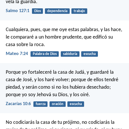
vela la guardia.
Salmo 127:1
Dios
dependencia
trabajo
Cualquiera, pues, que me oye estas palabras, y las hace,
le compararé a un hombre prudente, que edificó su
casa sobre la roca.
Mateo 7:24
Palabra de Dios
sabiduría
escucha
Porque yo fortaleceré la casa de Judá,
y guardaré la
casa de José,
y los haré volver;
porque de ellos tendré
piedad,
y serán como si no los hubiera desechado;
porque yo soy Jehová su Dios,
y los oiré.
Zacarías 10:6
fuerza
oración
escucha
No codiciarás la casa de tu prójimo, no codiciarás la