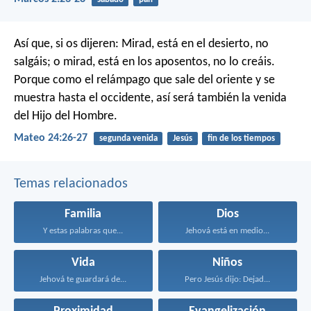
Así que, si os dijeren: Mirad, está en el desierto, no
salgáis; o mirad, está en los aposentos, no lo creáis.
Porque como el relámpago que sale del oriente y se
muestra hasta el occidente, así será también la venida
del Hijo del Hombre.
Mateo 24:26-27
segunda venida
Jesús
fin de los tiempos
Temas relacionados
Familia
Dios
Y estas palabras que...
Jehová está en medio...
Vida
Niños
Jehová te guardará de...
Pero Jesús dijo: Dejad...