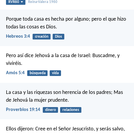
RVR60
Reina-Valera 1960
Porque toda casa es hecha por alguno; pero el que hizo
todas las cosas es Dios.
Hebreos 3:4
creación
Dios
Pero así dice Jehová a la casa de Israel: Buscadme, y
viviréis.
Amós 5:4
búsqueda
vida
La casa y las riquezas son herencia de los padres;
Mas
de Jehová la mujer prudente.
Proverbios 19:14
dinero
relaciones
Ellos dijeron: Cree en el Señor Jesucristo, y serás salvo,