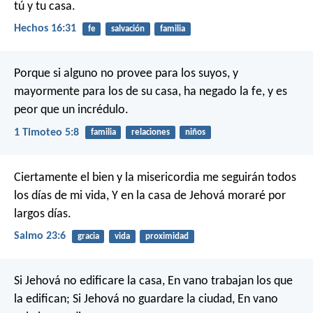
tú y tu casa.
Hechos 16:31
fe
salvación
familia
Porque si alguno no provee para los suyos, y
mayormente para los de su casa, ha negado la fe, y es
peor que un incrédulo.
1 Timoteo 5:8
familia
relaciones
niños
Ciertamente el bien y la misericordia me seguirán todos
los días de mi vida,
Y en la casa de Jehová moraré por
largos días.
Salmo 23:6
gracia
vida
proximidad
Si Jehová no edificare la casa,
En vano trabajan los que
la edifican;
Si Jehová no guardare la ciudad,
En vano