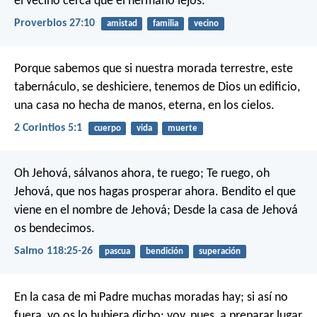
el vecino cerca que el hermano lejos.
Proverbios 27:10
amistad
familia
vecino
Porque sabemos que si nuestra morada terrestre, este
tabernáculo, se deshiciere, tenemos de Dios un edificio,
una casa no hecha de manos, eterna, en los cielos.
2 Corintios 5:1
cuerpo
vida
muerte
Oh Jehová, sálvanos ahora, te ruego;
Te ruego, oh
Jehová, que nos hagas prosperar ahora.
Bendito el que
viene en el nombre de Jehová;
Desde la casa de Jehová
os bendecimos.
Salmo 118:25-26
pascua
bendición
superación
En la casa de mi Padre muchas moradas hay; si así no
fuera, yo os lo hubiera dicho; voy, pues, a preparar lugar