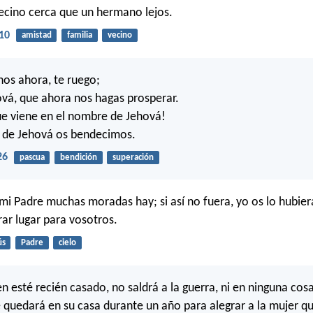
ecino cerca que un hermano lejos.
10
amistad
familia
vecino
nos ahora, te ruego;
ová, que ahora nos hagas prosperar.
ue viene en el nombre de Jehová!
a de Jehová os bendecimos.
26
pascua
bendición
superación
 mi Padre muchas moradas hay; si así no fuera, yo os lo hubier
rar lugar para vosotros.
ús
Padre
cielo
n esté recién casado, no saldrá a la guerra, ni en ninguna cosa
e quedará en su casa durante un año para alegrar a la mujer q