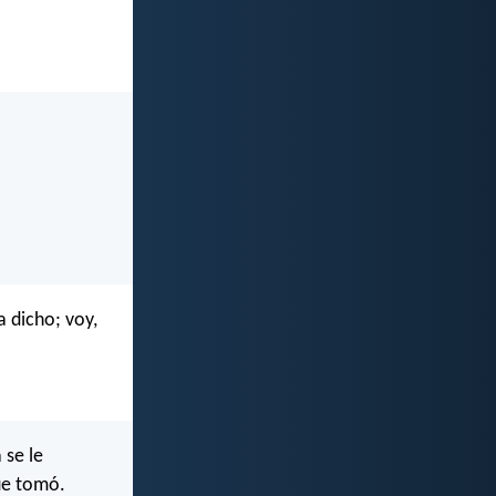
a dicho; voy,
 se le
ue tomó.