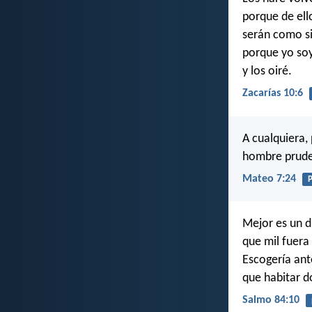
porque de ell
serán como si
porque yo soy
y los oiré.
Zacarías 10:6
A cualquiera,
hombre pruden
Mateo 7:24
P
Mejor es un dí
que mil fuera 
Escogería ant
que habitar d
Salmo 84:10