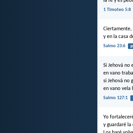
la fe y es peo
1 Timoteo 5:8
Ciertamente, e
y en la casa 
Salmo 23:6
g
Si Jehová no e
en vano trabaj
si Jehová no 
en vano vela 
Salmo 127:1
Yo fortalecer
y guardaré la
Los haré volve