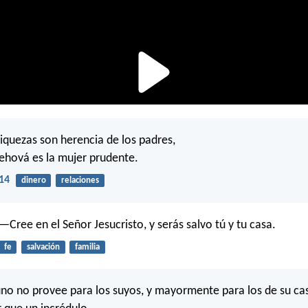
riquezas son herencia de los padres,
ehová es la mujer prudente.
14
dinero
relaciones
 —Cree en el Señor Jesucristo, y serás salvo tú y tu casa.
fe
salvación
familia
uno no provee para los suyos, y mayormente para los de su ca