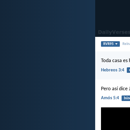
RVR95
Rein
Toda casa es 
Hebreos 3:4
Pero así dice 
Amós 5:4
bús