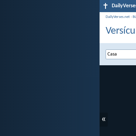
DailyVerse
DailyVerses.net
›
B
Versícu
«