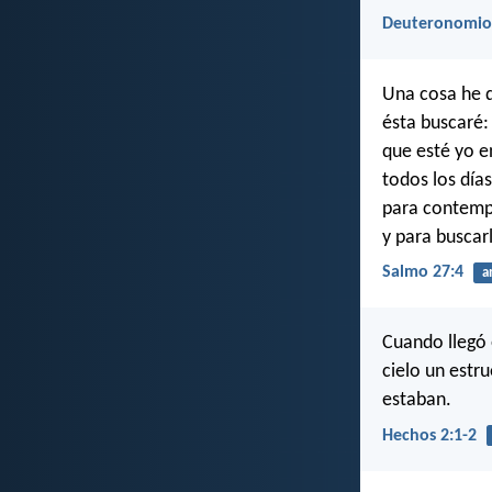
Deuteronomio
Una cosa he 
ésta buscaré:
que esté yo e
todos los días
para contemp
y para buscar
Salmo 27:4
a
Cuando llegó 
cielo un estr
estaban.
Hechos 2:1-2