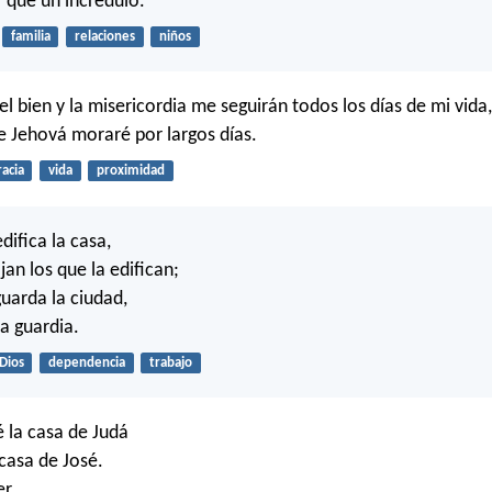
r que un incrédulo.
familia
relaciones
niños
l bien y la misericordia me seguirán todos los días de mi vida,
de Jehová moraré por largos días.
racia
vida
proximidad
difica la casa,
an los que la edifican;
guarda la ciudad,
la guardia.
Dios
dependencia
trabajo
é la casa de Judá
 casa de José.
r,