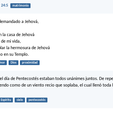
 24:5
matrimonio
demandado a Jehová,
n la casa de Jehová
 de mi vida,
lar la hermosura de Jehová
lo en su Templo.
mor
Dios
proximidad
el día de Pentecostés estaban todos unánimes juntos. De repe
uendo como de un viento recio que soplaba, el cual llenó toda
Espíritu
cielo
pentecostés