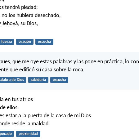
os tendré piedad;
 no los hubiera desechado,
 Jehová, su Dios,
fuerza
oración
escucha
 pues, que me oye estas palabras y las pone en práctica, lo c
te que edificó su casa sobre la roca.
alabra de Dios
sabiduría
escucha
a en tus atrios
de ellos.
es estar a la puerta de la casa de mi Dios
onde reside la maldad.
pecado
proximidad