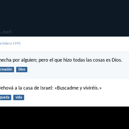
a-Valera 1995
hecha por alguien; pero el que hizo todas las cosas es Dios.
creación
Dios
Jehová a la casa de Israel: «Buscadme y viviréis.»
queda
vida