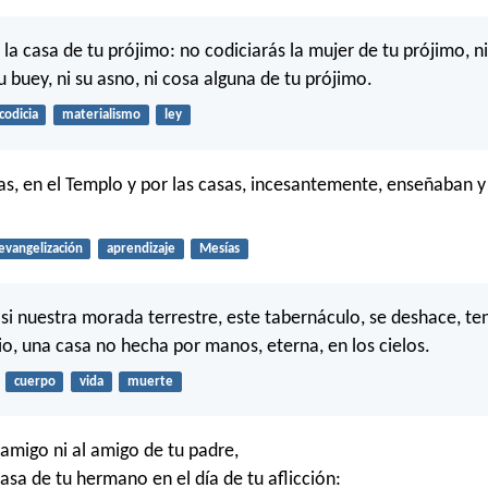
la casa de tu prójimo: no codiciarás la mujer de tu prójimo, ni 
su buey, ni su asno, ni cosa alguna de tu prójimo.
codicia
materialismo
ley
ías, en el Templo y por las casas, incesantemente, enseñaban 
evangelización
aprendizaje
Mesías
i nuestra morada terrestre, este tabernáculo, se deshace, t
cio, una casa no hecha por manos, eterna, en los cielos.
cuerpo
vida
muerte
 amigo ni al amigo de tu padre,
casa de tu hermano en el día de tu aflicción: