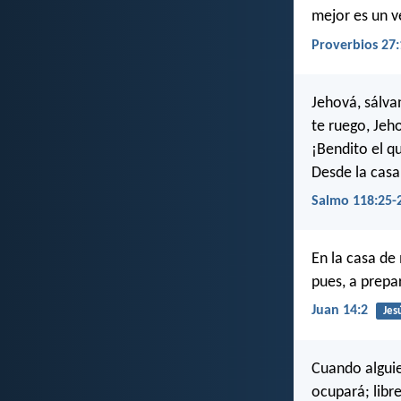
mejor es un v
Proverbios 27:
Jehová, sálva
te ruego, Jeh
¡Bendito el q
Desde la cas
Salmo 118:25-
En la casa de
pues, a prepa
Juan 14:2
Jes
Cuando alguie
ocupará; libr