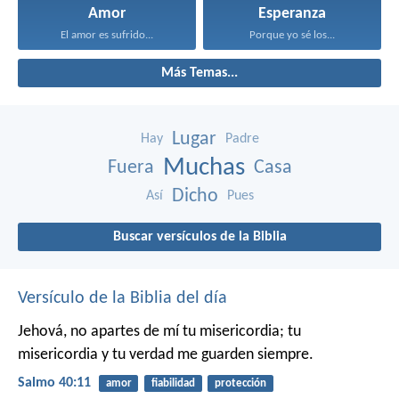
Amor
Esperanza
El amor es sufrido...
Porque yo sé los...
Más Temas...
Lugar
Hay
Padre
Muchas
Fuera
Casa
Dicho
Así
Pues
Buscar versículos de la Biblia
Versículo de la Biblia del día
Jehová, no apartes de mí tu misericordia;
tu
misericordia y tu verdad me guarden siempre.
Salmo 40:11
amor
fiabilidad
protección