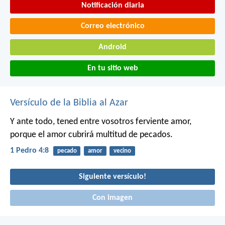
Notificación diaria
Correo electrónico
Android
En tu sitio web
Versículo de la Biblia al Azar
Y ante todo, tened entre vosotros ferviente amor,
porque el amor cubrirá multitud de pecados.
1 Pedro 4:8
pecado
amor
vecino
Siguiente versículo!
Con imagen