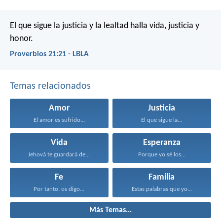
El que sigue la justicia y la lealtad
halla vida, justicia y
honor.
Proverbios 21:21 - LBLA
Temas relacionados
Amor
Justicia
El amor es sufrido...
El que sigue la...
Vida
Esperanza
Jehová te guardará de...
Porque yo sé los...
Fe
Familia
Por tanto, os digo...
Estas palabras que yo...
Más Temas...