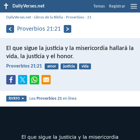
DailyVerses.net
Temas
Registrar
DailyVerses.net
›
Libros de la Biblia
›
Proverbios
›
21
Proverbios 21:21
El que sigue la justicia y la misericordia
hallará la
vida, la justicia y el honor.
Proverbios 21:21
amor
justicia
vida
Lea
Proverbios 21
en línea
RVR95