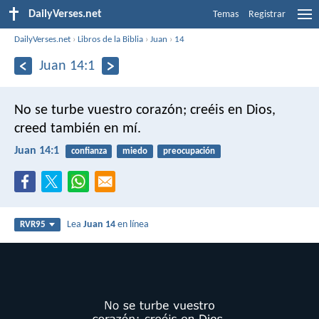
DailyVerses.net
Temas
Registrar
DailyVerses.net
›
Libros de la Biblia
›
Juan
›
14
Juan 14:1
No se turbe vuestro corazón; creéis en Dios,
creed también en mí.
Juan 14:1
confianza
miedo
preocupación
Lea
Juan 14
en línea
RVR95