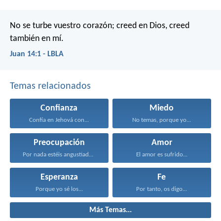
No se turbe vuestro corazón; creed en Dios, creed
también en mí.
Juan 14:1 - LBLA
Temas relacionados
Confianza
Miedo
Confía en Jehová con...
No temas, porque yo...
Preocupación
Amor
Por nada estéis angustiados...
El amor es sufrido...
Esperanza
Fe
Porque yo sé los...
Por tanto, os digo...
Más Temas...