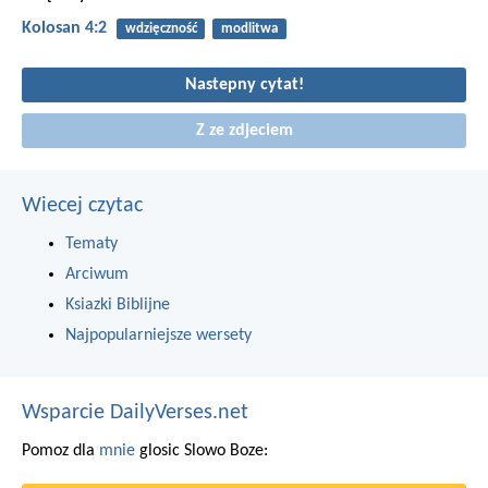
Kolosan 4:2
wdzięczność
modlitwa
Nastepny cytat!
Z ze zdjeciem
Wiecej czytac
Tematy
Arciwum
Ksiazki Biblijne
Najpopularniejsze wersety
Wsparcie DailyVerses.net
Pomoz dla
mnie
glosic Slowo Boze: