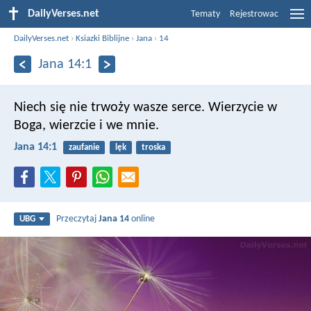
DailyVerses.net
Tematy
Rejestrowac
DailyVerses.net
›
Ksiazki Biblijne
›
Jana
›
14
Jana 14:1
Niech się nie trwoży wasze serce. Wierzycie w
Boga, wierzcie i we mnie.
Jana 14:1
zaufanie
lęk
troska
Przeczytaj
Jana 14
online
UBG