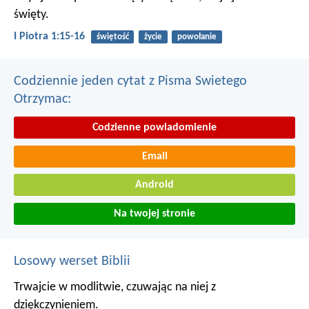
święty.
I Piotra 1:15-16
świętość
życie
powołanie
Codziennie jeden cytat z Pisma Swietego
Otrzymac:
Codzienne powiadomienie
Email
Android
Na twojej stronie
Losowy werset Biblii
Trwajcie w modlitwie, czuwając na niej z
dziękczynieniem.