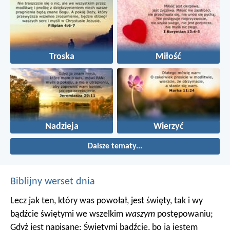
Troska
Miłość
Nadzieja
Wierzyć
Dalsze tematy...
Biblijny werset dnia
Lecz jak ten, który was powołał, jest święty, tak i wy
bądźcie świętymi we wszelkim
waszym
postępowaniu;
Gdyż jest napisane: Świętymi bądźcie, bo ja jestem