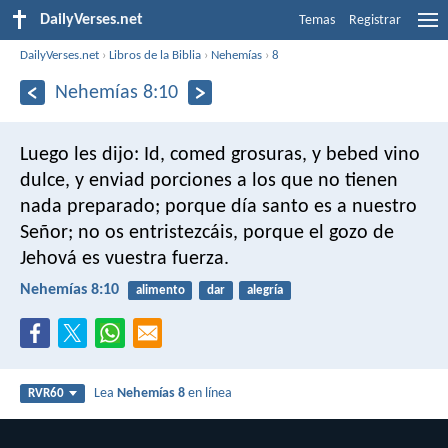
DailyVerses.net
Temas
Registrar
DailyVerses.net
›
Libros de la Biblia
›
Nehemías
›
8
Nehemías 8:10
Luego les dijo: Id, comed grosuras, y bebed vino
dulce, y enviad porciones a los que no tienen
nada preparado; porque día santo es a nuestro
Señor; no os entristezcáis, porque el gozo de
Jehová es vuestra fuerza.
Nehemías 8:10
alimento
dar
alegría
Lea
Nehemías 8
en línea
RVR60