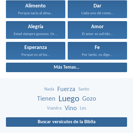
Alimento
Dar
Porque sacia al alma...
Cada uno dé como...
Alegría
Amor
Estad siempre gozosos. Orad...
El amor es sufrido...
Esperanza
Fe
Porque yo sé los...
Por tanto, os digo...
Más Temas...
Fuerza
Nada
Santo
Luego
Tienen
Gozo
Vino
Vuestra
Les
Buscar versículos de la Biblia