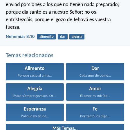
enviad porciones a los que no tienen nada preparado;
porque día santo es a nuestro Señor; no os
entristezcáis, porque el gozo de Jehová es vuestra
fuerza.
Nehemías 8:10
alimento
dar
alegría
Temas relacionados
Alimento
Dar
Porque sacia al alma...
Cada uno dé como...
Alegría
Amor
Estad siempre gozosos. Orad...
El amor es sufrido...
Esperanza
Fe
Porque yo sé los...
Por tanto, os digo...
Más Temas...