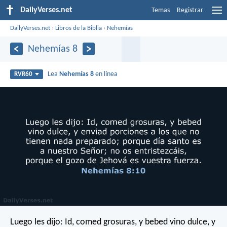
DailyVerses.net
Temas
Registrar
DailyVerses.net
›
Libros de la Biblia
›
Nehemías
Nehemías 8
Lea
Nehemías 8
en línea
RVR60
Luego les dijo: Id, comed grosuras, y bebed vino dulce, y