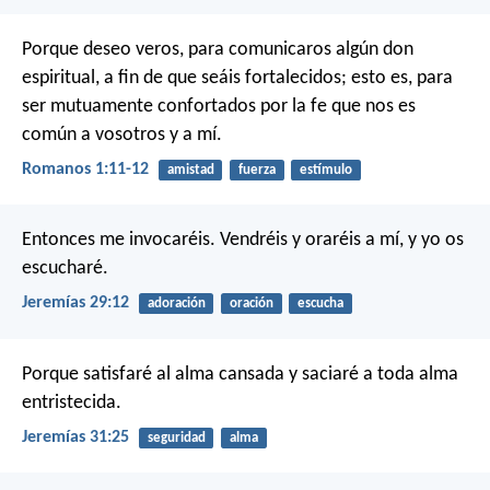
Porque deseo veros, para comunicaros algún don
espiritual, a fin de que seáis fortalecidos; esto es, para
ser mutuamente confortados por la fe que nos es
común a vosotros y a mí.
Romanos 1:11-12
amistad
fuerza
estímulo
Entonces me invocaréis. Vendréis y oraréis a mí, y yo os
escucharé.
Jeremías 29:12
adoración
oración
escucha
Porque satisfaré al alma cansada y saciaré a toda alma
entristecida.
Jeremías 31:25
seguridad
alma