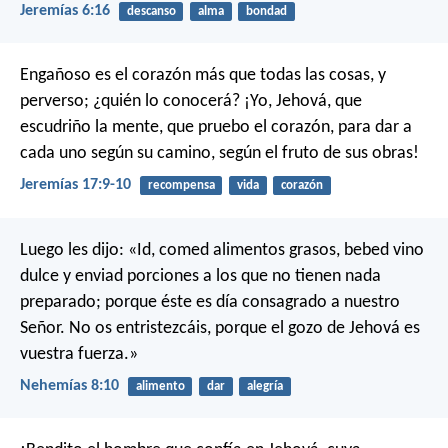
Jeremías 6:16
descanso
alma
bondad
Engañoso es el corazón
más que todas las cosas, y
perverso;
¿quién lo conocerá?
¡Yo, Jehová, que
escudriño la mente,
que pruebo el corazón,
para dar a
cada uno según su camino,
según el fruto de sus obras!
Jeremías 17:9-10
recompensa
vida
corazón
Luego les dijo: «Id, comed alimentos grasos, bebed vino
dulce y enviad porciones a los que no tienen nada
preparado; porque éste es día consagrado a nuestro
Señor. No os entristezcáis, porque el gozo de Jehová es
vuestra fuerza.»
Nehemías 8:10
alimento
dar
alegría