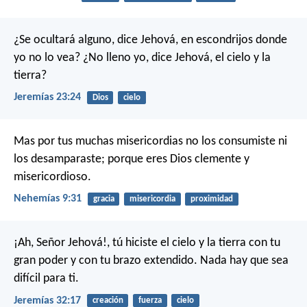
¿Se ocultará alguno,
dice Jehová,
en escondrijos donde
yo no lo vea?
¿No lleno yo,
dice Jehová,
el cielo y la
tierra?
Jeremías 23:24
Dios
cielo
Mas por tus muchas misericordias
no los consumiste ni
los desamparaste;
porque eres Dios clemente y
misericordioso.
Nehemías 9:31
gracia
misericordia
proximidad
¡Ah, Señor Jehová!, tú hiciste el cielo y la tierra con tu
gran poder y con tu brazo extendido. Nada hay que sea
difícil para ti.
Jeremías 32:17
creación
fuerza
cielo