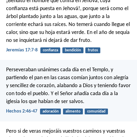
¡Bendito el hombre que confía en Jehová,
cuya
confianza está puesta en Jehová!,
porque será como el
árbol plantado junto a las aguas,
que junto a la
corriente echará sus raíces.
No temerá cuando llegue el
calor,
sino que su hoja estará verde.
En el año de sequía
no se inquietará
ni dejará de dar fruto.
Jeremías 17:7-8
confianza
bendición
frutos
Perseveraban unánimes cada día en el Templo, y
partiendo el pan en las casas comían juntos con alegría
y sencillez de corazón, alabando a Dios y teniendo favor
con todo el pueblo. Y el Señor añadía cada día a la
iglesia los que habían de ser salvos.
Hechos 2:46-47
adoración
alimento
comunidad
Pero si de veras mejoráis vuestros caminos y vuestras