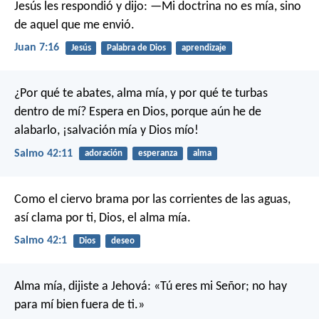
Jesús les respondió y dijo: —Mi doctrina no es mía, sino
de aquel que me envió.
Juan 7:16
Jesús
Palabra de Dios
aprendizaje
¿Por qué te abates, alma mía,
y por qué te turbas
dentro de mí?
Espera en Dios,
porque aún he de
alabarlo,
¡salvación mía y Dios mío!
Salmo 42:11
adoración
esperanza
alma
Como el ciervo brama por las corrientes de las aguas,
así clama por ti, Dios, el alma mía.
Salmo 42:1
Dios
deseo
Alma mía, dijiste a Jehová:
«Tú eres mi Señor;
no hay
para mí bien fuera de ti.»