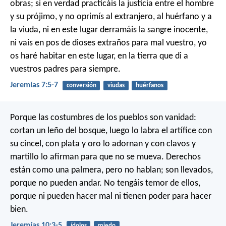
obras; si en verdad practicáis la justicia entre el hombre
y su prójimo, y no oprimís al extranjero, al huérfano y a
la viuda, ni en este lugar derramáis la sangre inocente,
ni vais en pos de dioses extraños para mal vuestro, yo
os haré habitar en este lugar, en la tierra que di a
vuestros padres para siempre.
Jeremías 7:5-7
conversión
viudas
huérfanos
Porque las costumbres de los pueblos son vanidad:
cortan un leño del bosque,
luego lo labra el artífice con
su cincel,
con plata y oro lo adornan
y con clavos y
martillo lo afirman
para que no se mueva.
Derechos
están como una palmera, pero no hablan;
son llevados,
porque no pueden andar.
No tengáis temor de ellos,
porque ni pueden hacer mal
ni tienen poder para hacer
bien.
Jeremías 10:3-5
ídolos
miedo