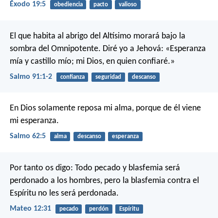
Éxodo 19:5
obediencia
pacto
valioso
El que habita al abrigo del Altísimo
morará bajo la
sombra del Omnipotente.
Diré yo a Jehová: «Esperanza
mía y castillo mío;
mi Dios, en quien confiaré.»
Salmo 91:1-2
confianza
seguridad
descanso
En Dios solamente reposa mi alma,
porque de él viene
mi esperanza.
Salmo 62:5
alma
descanso
esperanza
Por tanto os digo: Todo pecado y blasfemia será
perdonado a los hombres, pero la blasfemia contra el
Espíritu no les será perdonada.
Mateo 12:31
pecado
perdón
Espíritu