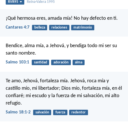
RVR95
Reina-Valera 1995
¡Qué hermosa eres, amada mía!
No hay defecto en ti.
Cantares 4:7
belleza
relaciones
matrimonio
Bendice, alma mía, a Jehová,
y bendiga todo mi ser su
santo nombre.
Salmo 103:1
santidad
adoración
alma
Te amo, Jehová, fortaleza mía.
Jehová, roca mía y
castillo mío, mi libertador;
Dios mío, fortaleza mía, en él
confiaré;
mi escudo y la fuerza de mi salvación, mi alto
refugio.
Salmo 18:1-2
salvación
fuerza
redentor