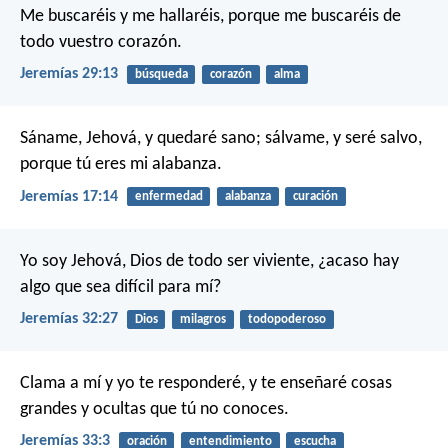
Me buscaréis y me hallaréis, porque me buscaréis de
todo vuestro corazón.
Jeremías 29:13
búsqueda
corazón
alma
Sáname, Jehová, y quedaré sano;
sálvame, y seré salvo,
porque tú eres mi alabanza.
Jeremías 17:14
enfermedad
alabanza
curación
Yo soy Jehová, Dios de todo ser viviente, ¿acaso hay
algo que sea difícil para mí?
Jeremías 32:27
Dios
milagros
todopoderoso
Clama a mí y yo te responderé, y te enseñaré cosas
grandes y ocultas que tú no conoces.
Jeremías 33:3
oración
entendimiento
escucha