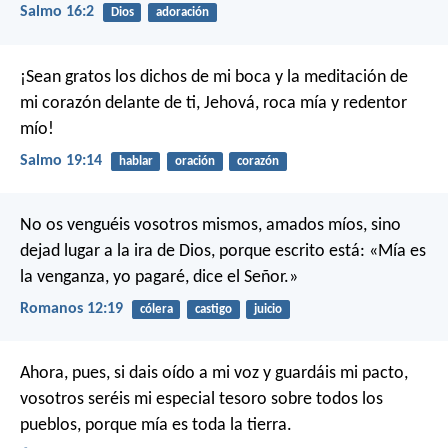
Salmo 16:2
Dios
adoración
¡Sean gratos los dichos de mi boca
y la meditación de
mi corazón delante de ti,
Jehová, roca mía y redentor
mío!
Salmo 19:14
hablar
oración
corazón
No os venguéis vosotros mismos, amados míos, sino
dejad lugar a la ira de Dios, porque escrito está: «Mía es
la venganza, yo pagaré, dice el Señor.»
Romanos 12:19
cólera
castigo
juicio
Ahora, pues, si dais oído a mi voz y guardáis mi pacto,
vosotros seréis mi especial tesoro sobre todos los
pueblos, porque mía es toda la tierra.