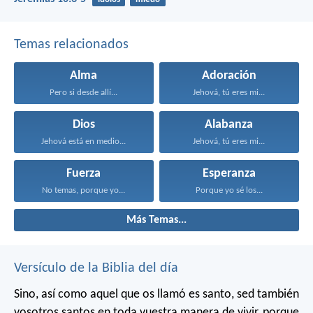
Temas relacionados
Alma
Adoración
Pero si desde allí...
Jehová, tú eres mi...
Dios
Alabanza
Jehová está en medio...
Jehová, tú eres mi...
Fuerza
Esperanza
No temas, porque yo...
Porque yo sé los...
Más Temas...
Versículo de la Biblia del día
Sino, así como aquel que os llamó es santo, sed también
vosotros santos en toda vuestra manera de vivir, porque