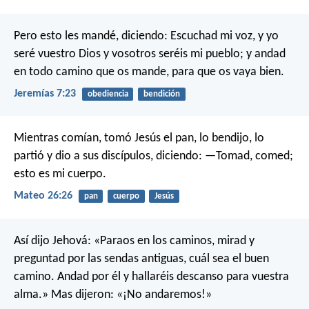
Pero esto les mandé, diciendo: Escuchad mi voz, y yo
seré vuestro Dios y vosotros seréis mi pueblo; y andad
en todo camino que os mande, para que os vaya bien.
Jeremías 7:23
obediencia
bendición
Mientras comían, tomó Jesús el pan, lo bendijo, lo
partió y dio a sus discípulos, diciendo: —Tomad, comed;
esto es mi cuerpo.
Mateo 26:26
pan
cuerpo
Jesús
Así dijo Jehová:
«Paraos en los caminos, mirad
y
preguntad por las sendas antiguas,
cuál sea el buen
camino.
Andad por él y hallaréis descanso para vuestra
alma.»
Mas dijeron: «¡No andaremos!»