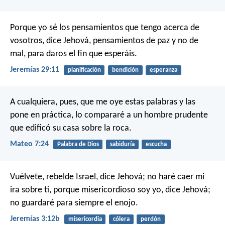
Porque yo sé los pensamientos que tengo acerca de
vosotros, dice Jehová, pensamientos de paz y no de
mal, para daros el fin que esperáis.
Jeremías 29:11
planificación
bendición
esperanza
A cualquiera, pues, que me oye estas palabras y las
pone en práctica, lo compararé a un hombre prudente
que edificó su casa sobre la roca.
Mateo 7:24
Palabra de Dios
sabiduría
escucha
Vuélvete, rebelde Israel,
dice Jehová;
no haré caer mi
ira sobre ti,
porque misericordioso soy yo,
dice Jehová;
no guardaré para siempre el enojo.
Jeremías 3:12b
misericordia
cólera
perdón