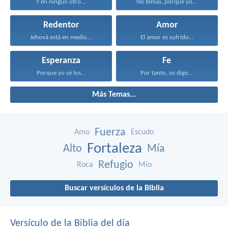
Y en ningún otro...
No temas, porque yo...
Redentor
Amor
Jehová está en medio...
El amor es sufrido...
Esperanza
Fe
Porque yo sé los...
Por tanto, os digo...
Más Temas...
Fuerza
Amo
Escudo
Fortaleza
Alto
Mía
Refugio
Roca
Mío
Buscar versículos de la Biblia
Versículo de la Biblia del día