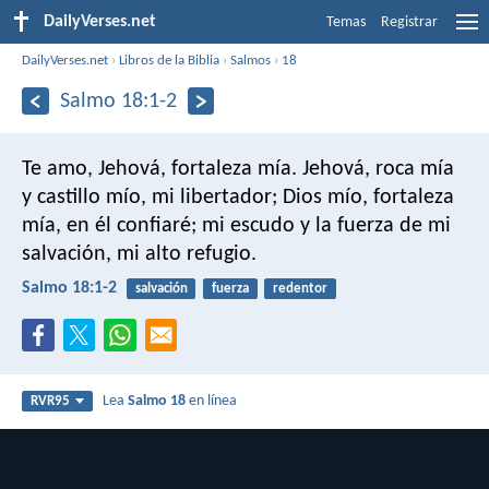
DailyVerses.net
Temas
Registrar
DailyVerses.net
›
Libros de la Biblia
›
Salmos
›
18
Salmo 18:1-2
Te amo, Jehová, fortaleza mía.
Jehová, roca mía
y castillo mío, mi libertador;
Dios mío, fortaleza
mía, en él confiaré;
mi escudo y la fuerza de mi
salvación, mi alto refugio.
Salmo 18:1-2
salvación
fuerza
redentor
Lea
Salmo 18
en línea
RVR95