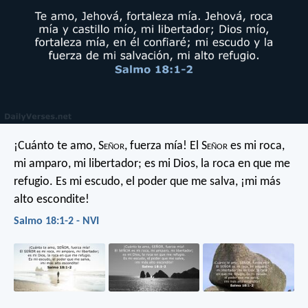
¡Cuánto te amo, S
eñor
, fuerza mía!
El S
eñor
es mi roca,
mi amparo, mi libertador;
es mi Dios, la roca en que me
refugio.
Es mi escudo, el poder que me salva,
¡mi más
alto escondite!
Salmo 18:1-2 - NVI