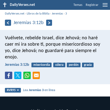
DailyVerses.net
Temas
Registrar
DailyVerses.net
›
Libros de la Biblia
›
Jeremías
›
3
Jeremías 3:12b
Vuélvete, rebelde Israel,
dice Jehová;
no haré
caer mi ira sobre ti,
porque misericordioso soy
yo,
dice Jehová;
no guardaré para siempre el
enojo.
Jeremías 3:12b
misericordia
cólera
perdón
gracia
Lea
Jeremías 3
en línea
RVR95