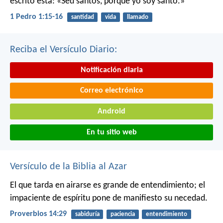
escrito está: «Sed santos, porque yo soy santo.»
1 Pedro 1:15-16
santidad
vida
llamado
Reciba el Versículo Diario:
Notificación diaria
Correo electrónico
Android
En tu sitio web
Versículo de la Biblia al Azar
El que tarda en airarse es grande de entendimiento;
el
impaciente de espíritu pone de manifiesto su necedad.
Proverbios 14:29
sabiduría
paciencia
entendimiento