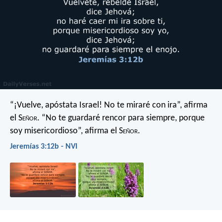
“¡Vuelve, apóstata Israel!
No te miraré con ira”,
afirma
el S
eñor
.
“No te guardaré rencor para siempre,
porque
soy misericordioso”,
afirma el S
eñor
.
Jeremías 3:12b - NVI