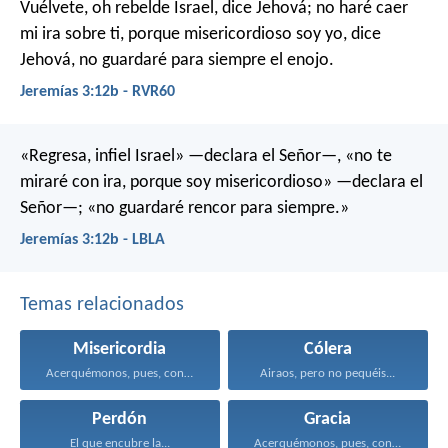
Vuélvete, oh rebelde Israel, dice Jehová; no haré caer
mi ira sobre ti, porque misericordioso soy yo, dice
Jehová, no guardaré para siempre el enojo.
Jeremías 3:12b - RVR60
«Regresa, infiel Israel» —declara el Señor—,
«no te
miraré con ira,
porque soy misericordioso» —declara el
Señor—;
«no guardaré rencor para siempre.»
Jeremías 3:12b - LBLA
Temas relacionados
Misericordia
Cólera
Acerquémonos, pues, confiadamente al...
Airaos, pero no pequéis...
Perdón
Gracia
El que encubre la...
Acerquémonos, pues, confiadamente al...