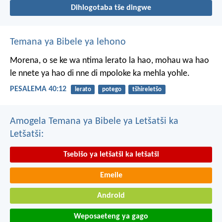
Dihlogotaba tše dingwe
Temana ya Bibele ya lehono
Morena, o se ke wa ntima
lerato la hao,
mohau wa hao
le nnete ya hao
di nne di mpoloke ka mehla yohle.
PESALEMA 40:12
lerato
potego
tšhireletšo
Amogela Temana ya Bibele ya Letšatši ka
Letšatši:
Tsebišo ya letšatši ka letšatši
Emeile
Android
Weposaeteng ya gago