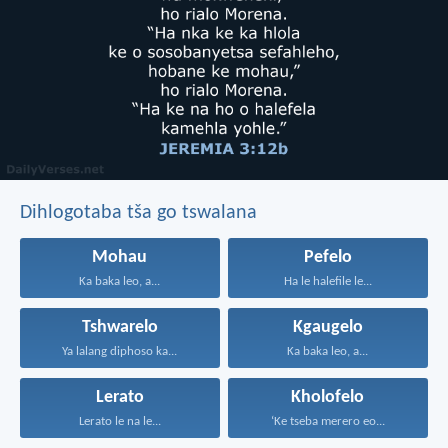
Dihlogotaba tša go tswalana
Mohau
Pefelo
Ka baka leo, a...
Ha le halefile le...
Tshwarelo
Kgaugelo
Ya lalang diphoso ka...
Ka baka leo, a...
Lerato
Kholofelo
Lerato le na le...
‘Ke tseba merero eo...