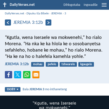
DailyVerses.net
Dihlogotaba
Ingwadiše
DailyVerses.net
›
Dipuku tša Bibele
›
JEREMIA
›
3
JEREMIA 3:12b
“Kgutla, wena Iseraele
wa mokwenehi,”
ho rialo
Morena.
“Ha nka ke ka hlola
ke o sosobanyetsa
sefahleho,
hobane ke mohau,”
ho rialo Morena.
“Ha ke na ho o halefela
kamehla yohle.”
JEREMIA 3:12b
mohau
pefelo
tshwarelo
kgaugelo
Bala
JEREMIA 3
mo inthaneteng
SSO89