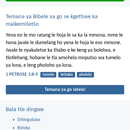
Temana ya Bibele ya go se kgethwe ka
maikemišetšo
Yena eo le mo ratang le hoja le sa ka la mmona, mme le
hona jwale le dumelang ho yena le hoja le eso mmone.
Jwale le nyakaletse ka thabo e ke keng ya bolelwa, e
tlotlehang, hobane le tla amohela moputso wa tumelo
ya lona, e leng pholoho ya lona.
1 PETROSE 1:8-9
tumelo
lethabo
phološo
Temana ya go latela!
Bala tše dingwe
Dihlogotaba
Boloka