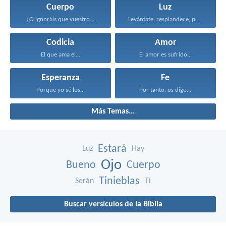
Cuerpo
Luz
¿O ignoráis que vuestro...
Levántate, resplandece; porque ha...
Codicia
Amor
El que ama el...
El amor es sufrido...
Esperanza
Fe
Porque yo sé los...
Por tanto, os digo...
Más Temas...
Estará
Luz
Hay
Ojo
Bueno
Cuerpo
Tinieblas
Serán
Ti
Buscar versículos de la Biblia