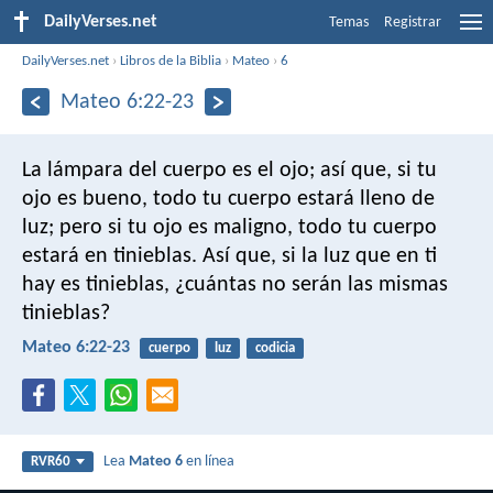
DailyVerses.net
Temas
Registrar
DailyVerses.net
›
Libros de la Biblia
›
Mateo
›
6
Mateo 6:22-23
La lámpara del cuerpo es el ojo; así que, si tu
ojo es bueno, todo tu cuerpo estará lleno de
luz; pero si tu ojo es maligno, todo tu cuerpo
estará en tinieblas. Así que, si la luz que en ti
hay es tinieblas, ¿cuántas no serán las mismas
tinieblas?
Mateo 6:22-23
cuerpo
luz
codicia
Lea
Mateo 6
en línea
RVR60