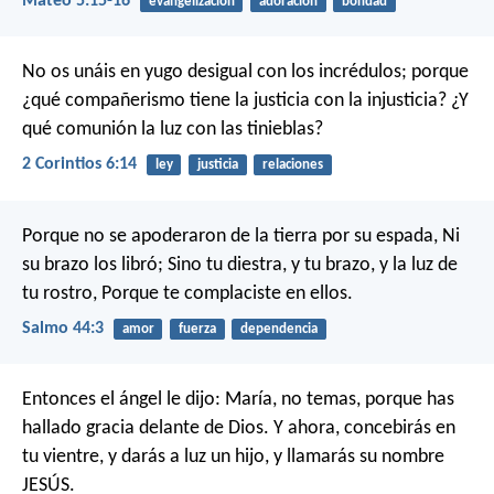
Mateo 5:15-16
evangelización
adoración
bondad
No os unáis en yugo desigual con los incrédulos; porque
¿qué compañerismo tiene la justicia con la injusticia? ¿Y
qué comunión la luz con las tinieblas?
2 Corintios 6:14
ley
justicia
relaciones
Porque no se apoderaron de la tierra por su espada,
Ni
su brazo los libró;
Sino tu diestra, y tu brazo, y la luz de
tu rostro,
Porque te complaciste en ellos.
Salmo 44:3
amor
fuerza
dependencia
Entonces el ángel le dijo: María, no temas, porque has
hallado gracia delante de Dios. Y ahora, concebirás en
tu vientre, y darás a luz un hijo, y llamarás su nombre
JESÚS.