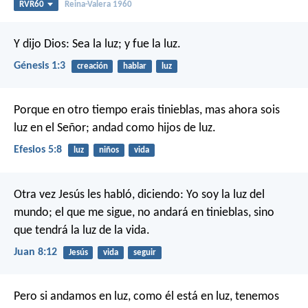
RVR60
Reina-Valera 1960
Y dijo Dios: Sea la luz; y fue la luz.
Génesis 1:3
creación
hablar
luz
Porque en otro tiempo erais tinieblas, mas ahora sois
luz en el Señor; andad como hijos de luz.
Efesios 5:8
luz
niños
vida
Otra vez Jesús les habló, diciendo: Yo soy la luz del
mundo; el que me sigue, no andará en tinieblas, sino
que tendrá la luz de la vida.
Juan 8:12
Jesús
vida
seguir
Pero si andamos en luz, como él está en luz, tenemos