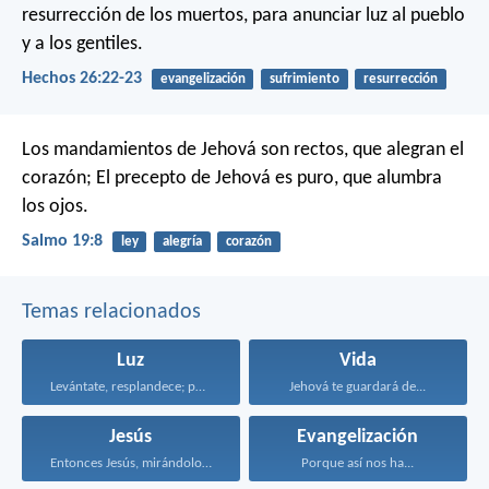
resurrección de los muertos, para anunciar luz al pueblo
y a los gentiles.
Hechos 26:22-23
evangelización
sufrimiento
resurrección
Los mandamientos de Jehová son rectos, que alegran el
corazón;
El precepto de Jehová es puro, que alumbra
los ojos.
Salmo 19:8
ley
alegría
corazón
Temas relacionados
Luz
Vida
Levántate, resplandece; porque ha...
Jehová te guardará de...
Jesús
Evangelización
Entonces Jesús, mirándolos, dijo...
Porque así nos ha...