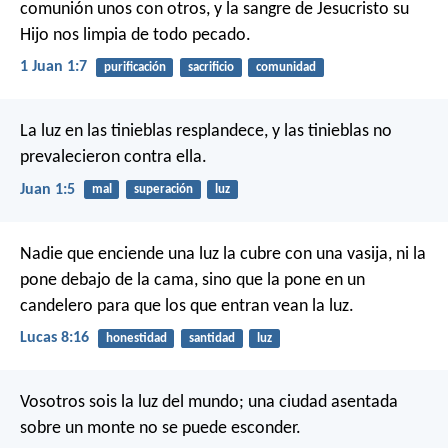
comunión unos con otros, y la sangre de Jesucristo su
Hijo nos limpia de todo pecado.
1 Juan 1:7
purificación
sacrificio
comunidad
La luz en las tinieblas resplandece, y las tinieblas no
prevalecieron contra ella.
Juan 1:5
mal
superación
luz
Nadie que enciende una luz la cubre con una vasija, ni la
pone debajo de la cama, sino que la pone en un
candelero para que los que entran vean la luz.
Lucas 8:16
honestidad
santidad
luz
Vosotros sois la luz del mundo; una ciudad asentada
sobre un monte no se puede esconder.