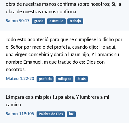
obra de nuestras manos confirma sobre nosotros;
Sí, la
obra de nuestras manos confirma.
Salmo 90:17
gracia
estímulo
trabajo
Todo esto aconteció para que se cumpliese lo dicho por
el Señor por medio del profeta, cuando dijo: He aquí,
una virgen concebirá y dará a luz un hijo, Y llamarás su
nombre Emanuel, m que traducido es: Dios con
nosotros.
Mateo 1:22-23
profecía
milagros
Jesús
Lámpara es a mis pies tu palabra,
Y lumbrera a mi
camino.
Salmo 119:105
Palabra de Dios
luz