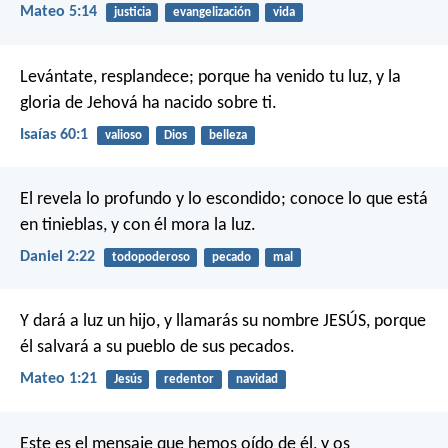
Mateo 5:14
justicia
evangelización
vida
Levántate, resplandece; porque ha venido tu luz,
y la
gloria de Jehová ha nacido sobre ti.
Isaías 60:1
valioso
Dios
belleza
El revela lo profundo y lo escondido; conoce lo que está
en tinieblas, y con él mora la luz.
Daniel 2:22
todopoderoso
pecado
mal
Y dará a luz un hijo, y llamarás su nombre JESÚS, porque
él salvará a su pueblo de sus pecados.
Mateo 1:21
Jesús
redentor
navidad
Este es el mensaje que hemos oído de él, y os