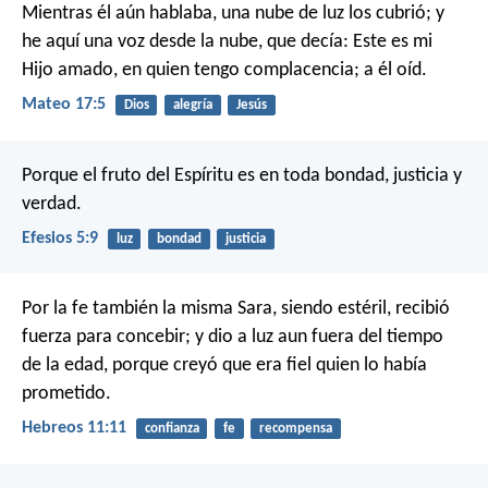
Mientras él aún hablaba, una nube de luz los cubrió; y
he aquí una voz desde la nube, que decía: Este es mi
Hijo amado, en quien tengo complacencia; a él oíd.
Mateo 17:5
Dios
alegría
Jesús
Porque el fruto del Espíritu es en toda bondad, justicia y
verdad.
Efesios 5:9
luz
bondad
justicia
Por la fe también la misma Sara, siendo estéril, recibió
fuerza para concebir; y dio a luz aun fuera del tiempo
de la edad, porque creyó que era fiel quien lo había
prometido.
Hebreos 11:11
confianza
fe
recompensa