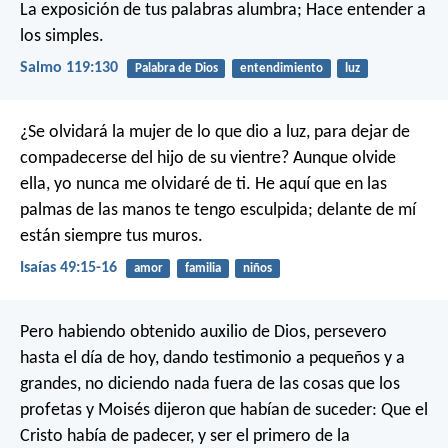
La exposición de tus palabras alumbra;
Hace entender a
los simples.
Salmo 119:130
Palabra de Dios
entendimiento
luz
¿Se olvidará la mujer de lo que dio a luz,
para dejar de
compadecerse del hijo de su vientre?
Aunque olvide
ella, yo nunca me olvidaré de ti.
He aquí que en las
palmas de las manos te tengo esculpida;
delante de mí
están siempre tus muros.
Isaías 49:15-16
amor
familia
niños
Pero habiendo obtenido auxilio de Dios, persevero
hasta el día de hoy, dando testimonio a pequeños y a
grandes, no diciendo nada fuera de las cosas que los
profetas y Moisés dijeron que habían de suceder: Que el
Cristo había de padecer, y ser el primero de la