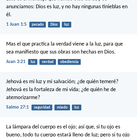
anunciamos: Dios es luz, y no hay ningunas tinieblas en
él.
1 Juan 1:5
pecado
Dios
luz
Mas el que practica la verdad viene a la luz, para que
sea manifiesto que sus obras son hechas en Dios.
Juan 3:21
luz
verdad
obediencia
Jehová es mi luz y mi salvación;
¿de quién temeré?
Jehová es la fortaleza de mi vida;
¿de quién he de
atemorizarme?
Salmo 27:1
seguridad
miedo
luz
La lámpara del cuerpo es el ojo; así que, si tu ojo es
bueno, todo tu cuerpo estará lleno de luz; pero si tu ojo