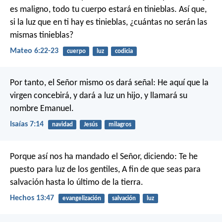
es maligno, todo tu cuerpo estará en tinieblas. Así que,
si la luz que en ti hay es tinieblas, ¿cuántas no serán las
mismas tinieblas?
Mateo 6:22-23
cuerpo
luz
codicia
Por tanto, el Señor mismo os dará señal: He aquí que la
virgen concebirá, y dará a luz un hijo, y llamará su
nombre Emanuel.
Isaías 7:14
navidad
Jesús
milagros
Porque así nos ha mandado el Señor, diciendo:
Te he
puesto para luz de los gentiles,
A fin de que seas para
salvación hasta lo último de la tierra.
Hechos 13:47
evangelización
salvación
luz