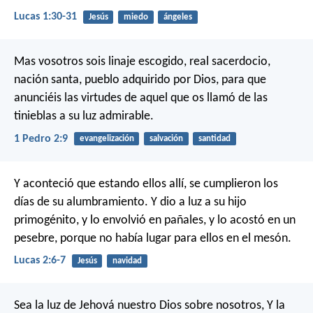
Lucas 1:30-31
Jesús
miedo
ángeles
Mas vosotros sois linaje escogido, real sacerdocio,
nación santa, pueblo adquirido por Dios, para que
anunciéis las virtudes de aquel que os llamó de las
tinieblas a su luz admirable.
1 Pedro 2:9
evangelización
salvación
santidad
Y aconteció que estando ellos allí, se cumplieron los
días de su alumbramiento. Y dio a luz a su hijo
primogénito, y lo envolvió en pañales, y lo acostó en un
pesebre, porque no había lugar para ellos en el mesón.
Lucas 2:6-7
Jesús
navidad
Sea la luz de Jehová nuestro Dios sobre nosotros,
Y la