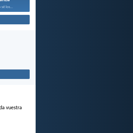
sé los...
da vuestra