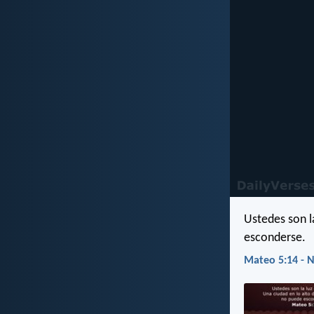
Ustedes son l
esconderse.
Mateo 5:14 - N