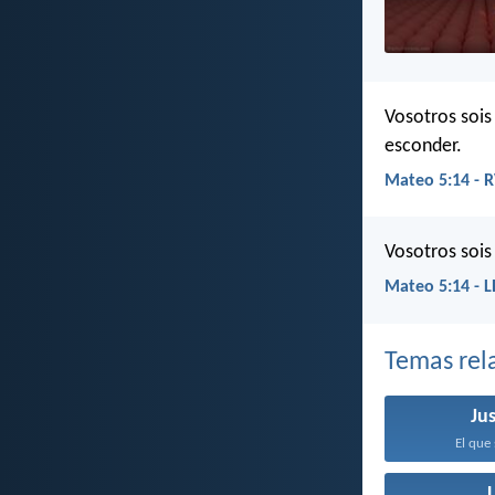
Vosotros sois
esconder.
Mateo 5:14 - 
Vosotros sois
Mateo 5:14 - 
Temas rel
Jus
El que 