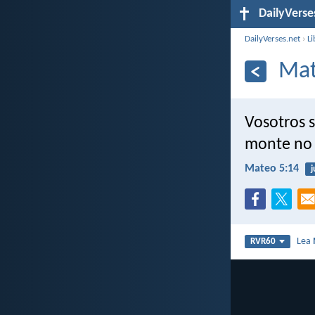
DailyVerse
DailyVerses.net
›
Li
Mat
Vosotros 
monte no 
Mateo 5:14
j
Lea
RVR60