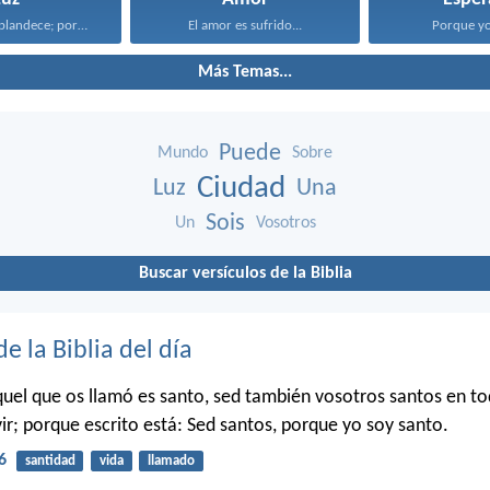
Levántate, resplandece; porque ha...
El amor es sufrido...
Porque yo 
Más Temas...
Puede
Mundo
Sobre
Ciudad
Luz
Una
Sois
Un
Vosotros
Buscar versículos de la Biblia
de la Biblia del día
uel que os llamó es santo, sed también vosotros santos en to
ir; porque escrito está: Sed santos, porque yo soy santo.
6
santidad
vida
llamado