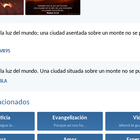
 la luz del mundo; una ciudad asentada sobre un monte no se
RVR95
 la luz del mundo. Una ciudad situada sobre un monte no se p
LBLA
acionados
ticia
Evangelización
Vi
sigue la...
Porque así nos ha...
Jehová te gua
Luz
Amor
Esper