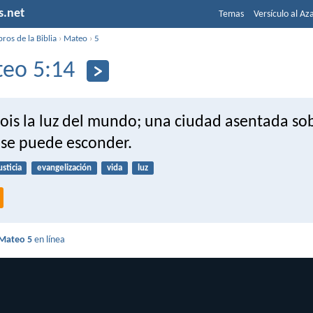
s.net
Temas
Versículo al Az
bros de la Biblia
›
Mateo
›
5
eo 5:14
sois la luz del mundo; una ciudad asentada so
se puede esconder.
usticia
evangelización
vida
luz
Mateo 5
en línea