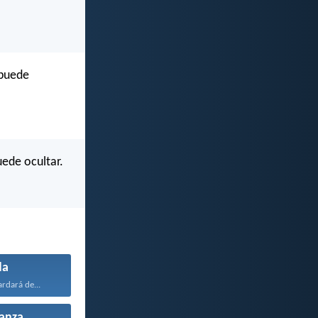
 puede
uede ocultar.
da
rdará de...
anza