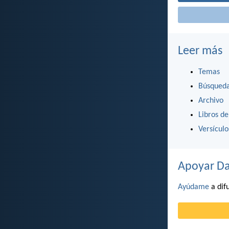
Leer más
Temas
Búsqued
Archivo
Libros de
Versícul
Apoyar Da
Ayúdame
a difu