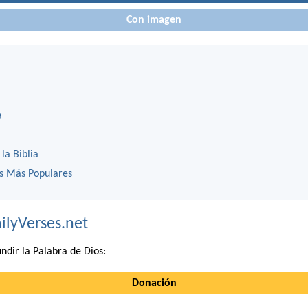
Con imagen
a
 la Biblia
os Más Populares
ilyVerses.net
ndir la Palabra de Dios:
Donación