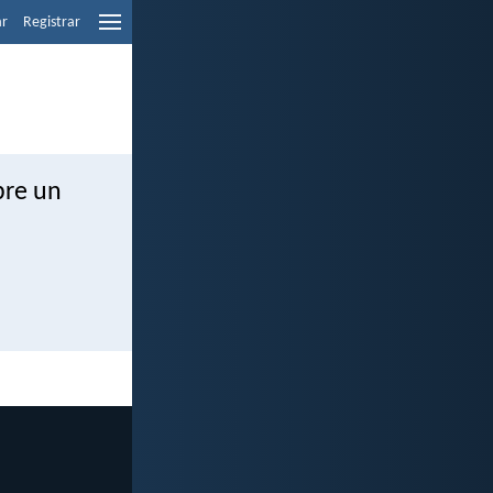
ar
Registrar
bre un