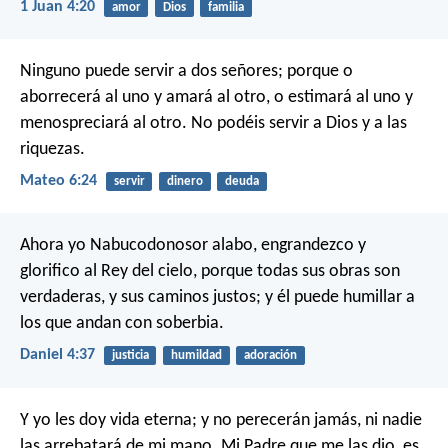
1 Juan 4:20
amor
Dios
familia
Ninguno puede servir a dos señores; porque o
aborrecerá al uno y amará al otro, o estimará al uno y
menospreciará al otro. No podéis servir a Dios y a las
riquezas.
Mateo 6:24
servir
dinero
deuda
Ahora yo Nabucodonosor alabo, engrandezco y
glorifico al Rey del cielo, porque todas sus obras son
verdaderas, y sus caminos justos; y él puede humillar a
los que andan con soberbia.
Daniel 4:37
justicia
humildad
adoración
Y yo les doy vida eterna; y no perecerán jamás, ni nadie
las arrebatará de mi mano. Mi Padre que me las dio, es