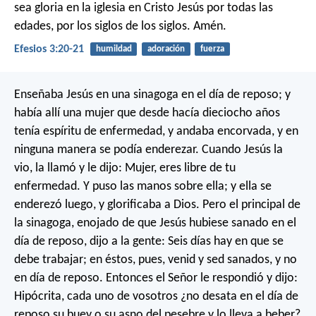
sea gloria en la iglesia en Cristo Jesús por todas las
edades, por los siglos de los siglos. Amén.
Efesios 3:20-21
humildad
adoración
fuerza
Enseñaba Jesús en una sinagoga en el día de reposo; y
había allí una mujer que desde hacía dieciocho años
tenía espíritu de enfermedad, y andaba encorvada, y en
ninguna manera se podía enderezar. Cuando Jesús la
vio, la llamó y le dijo: Mujer, eres libre de tu
enfermedad. Y puso las manos sobre ella; y ella se
enderezó luego, y glorificaba a Dios. Pero el principal de
la sinagoga, enojado de que Jesús hubiese sanado en el
día de reposo, dijo a la gente: Seis días hay en que se
debe trabajar; en éstos, pues, venid y sed sanados, y no
en día de reposo. Entonces el Señor le respondió y dijo:
Hipócrita, cada uno de vosotros ¿no desata en el día de
reposo su buey o su asno del pesebre y lo lleva a beber?