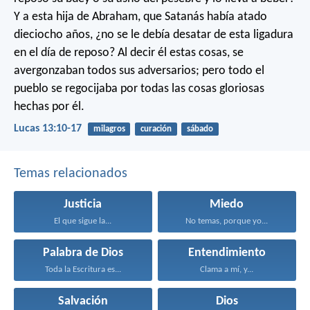
Y a esta hija de Abraham, que Satanás había atado
dieciocho años, ¿no se le debía desatar de esta ligadura
en el día de reposo? Al decir él estas cosas, se
avergonzaban todos sus adversarios; pero todo el
pueblo se regocijaba por todas las cosas gloriosas
hechas por él.
Lucas 13:10-17
milagros
curación
sábado
Temas relacionados
Justicia
Miedo
El que sigue la...
No temas, porque yo...
Palabra de Dios
Entendimiento
Toda la Escritura es...
Clama a mí, y...
Salvación
Dios