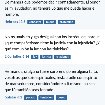
De manera que podemos decir confiadamente:
El Señor
es mi ayudador; no temeré
Lo que me pueda hacer el
hombre.
Hebreos 13:6
confianza
miedo
protección
No os unáis en yugo desigual con los incrédulos; porque
¿qué compañerismo tiene la justicia con la injusticia? ¿Y
qué comunión la luz con las tinieblas?
2 Corintios 6:14
ley
justicia
relaciones
Hermanos, si alguno fuere sorprendido en alguna falta,
vosotros que sois espirituales, restauradle con espíritu
de mansedumbre, considerándote a ti mismo, no sea
que tú también seas tentado.
Gálatas 6:1
pecado
tentación
deseo