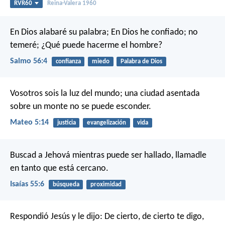
RVR60
Reina-Valera 1960
En Dios alabaré su palabra;
En Dios he confiado; no
temeré;
¿Qué puede hacerme el hombre?
Salmo 56:4
confianza
miedo
Palabra de Dios
Vosotros sois la luz del mundo; una ciudad asentada
sobre un monte no se puede esconder.
Mateo 5:14
justicia
evangelización
vida
Buscad a Jehová mientras puede ser hallado,
llamadle
en tanto que está cercano.
Isaías 55:6
búsqueda
proximidad
Respondió Jesús y le dijo: De cierto, de cierto te digo,