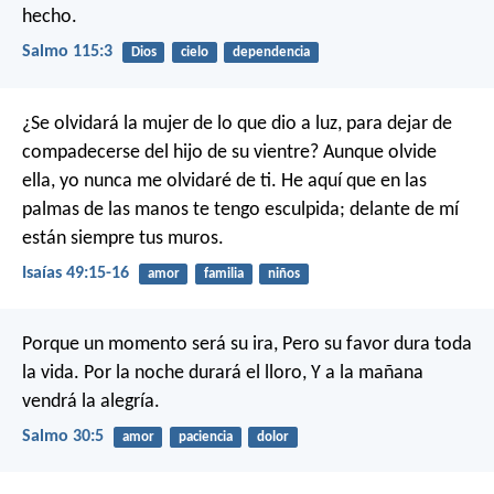
hecho.
Salmo 115:3
Dios
cielo
dependencia
¿Se olvidará la mujer de lo que dio a luz,
para dejar de
compadecerse del hijo de su vientre?
Aunque olvide
ella, yo nunca me olvidaré de ti.
He aquí que en las
palmas de las manos te tengo esculpida;
delante de mí
están siempre tus muros.
Isaías 49:15-16
amor
familia
niños
Porque un momento será su ira,
Pero su favor dura toda
la vida.
Por la noche durará el lloro,
Y a la mañana
vendrá la alegría.
Salmo 30:5
amor
paciencia
dolor