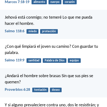
Marcos 7:18-19
alimento
cuerpo
corazón
Jehová está conmigo; no temeré
Lo que me pueda
hacer el hombre.
Salmo 118:6
miedo
protección
¿Con qué limpiará el joven su camino?
Con guardar tu
palabra.
Salmo 119:9
santidad
Palabra de Dios
equipo
¿Andará el hombre sobre brasas
Sin que sus pies se
quemen?
Proverbios 6:28
tentación
deseo
Y si alguno prevaleciere contra uno, dos le resistirán; y