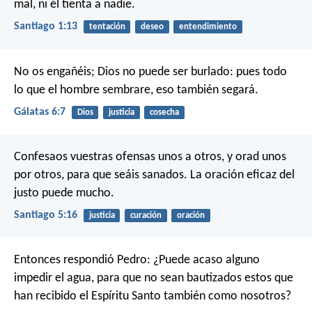
mal, ni él tienta a nadie.
Santiago 1:13
tentación
deseo
entendimiento
No os engañéis; Dios no puede ser burlado: pues todo
lo que el hombre sembrare, eso también segará.
Gálatas 6:7
Dios
justicia
cosecha
Confesaos vuestras ofensas unos a otros, y orad unos
por otros, para que seáis sanados. La oración eficaz del
justo puede mucho.
Santiago 5:16
justicia
curación
oración
Entonces respondió Pedro: ¿Puede acaso alguno
impedir el agua, para que no sean bautizados estos que
han recibido el Espíritu Santo también como nosotros?