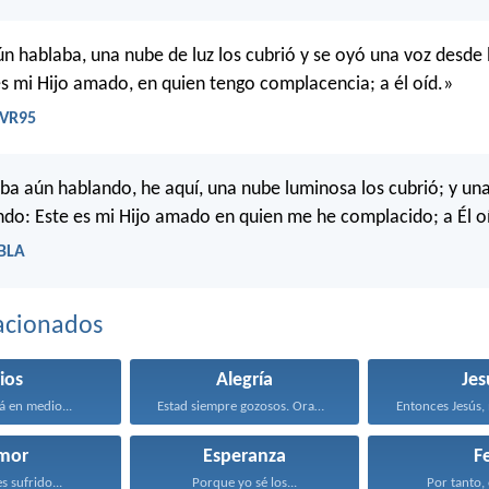
ún hablaba, una nube de luz los cubrió y se oyó una voz desde 
es mi Hijo amado, en quien tengo complacencia; a él oíd.»
RVR95
ba aún hablando, he aquí, una nube luminosa los cubrió; y una
endo: Este es mi Hijo amado en quien me he complacido; a Él o
LBLA
acionados
ios
Alegría
Jes
á en medio...
Estad siempre gozosos. Orad...
mor
Esperanza
F
s sufrido...
Porque yo sé los...
Por tanto, 