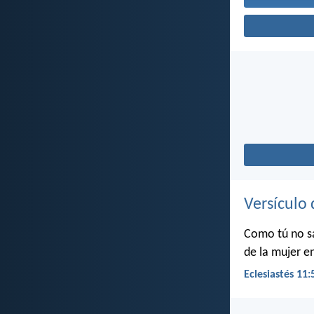
Versículo 
Como tú no sa
de la mujer en
Eclesiastés 11: