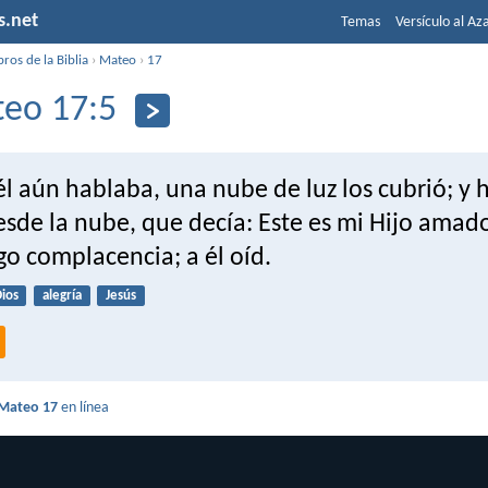
s.net
Temas
Versículo al Az
bros de la Biblia
›
Mateo
›
17
eo 17:5
l aún hablaba, una nube de luz los cubrió; y 
sde la nube, que decía: Este es mi Hijo amad
o complacencia; a él oíd.
ios
alegría
Jesús
Mateo 17
en línea