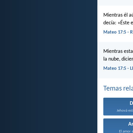
Mientras él a
decía: «Éste 
Mateo 17:5 - 
Mientras esta
la nube, dici
Mateo 17:5 - 
Temas rel
D
Jehová est
A
El amor e