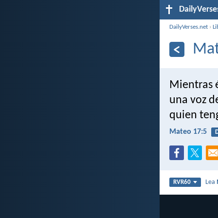
DailyVerse
DailyVerses.net
›
Li
Mat
Mientras é
una voz de
quien teng
Mateo 17:5
D
Lea
RVR60