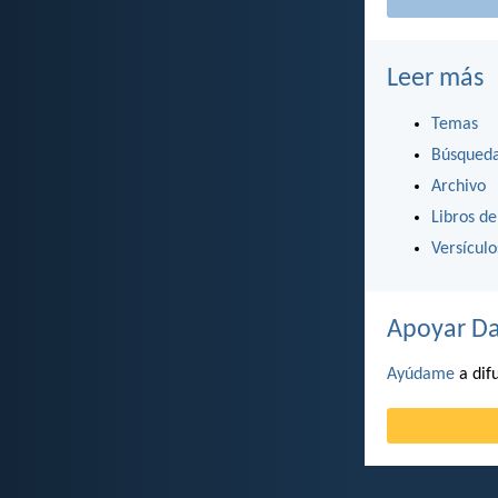
Leer más
Temas
Búsqued
Archivo
Libros de
Versícul
Apoyar Da
Ayúdame
a difu