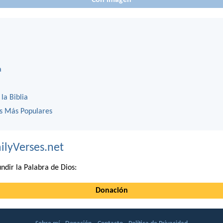
Con imagen
a
 la Biblia
os Más Populares
ilyVerses.net
ndir la Palabra de Dios:
Donación