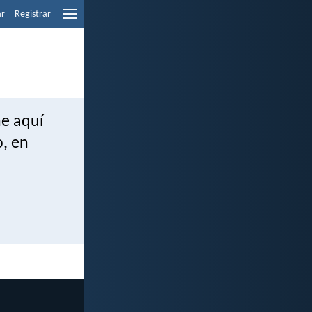
ar
Registrar
he aquí
o, en