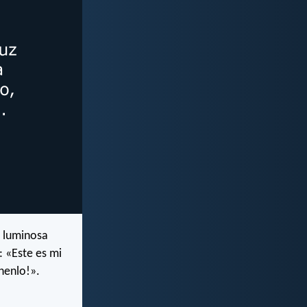
e luminosa
: «Este es mi
henlo!».