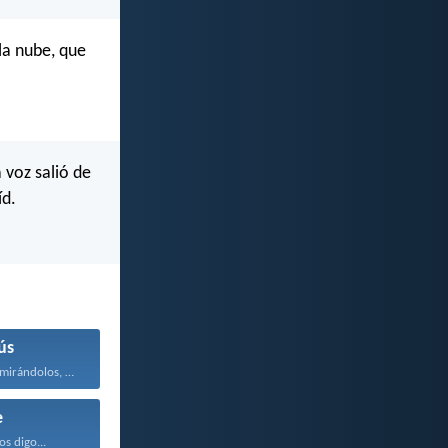
la nube, que
 voz salió de
íd.
ús
Entonces Jesús, mirándolos, dijo...
e
os digo...