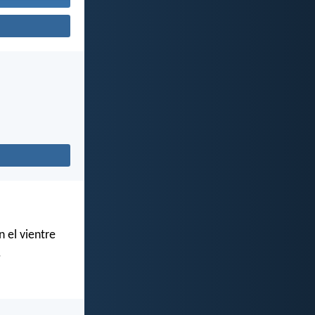
 el vientre
.