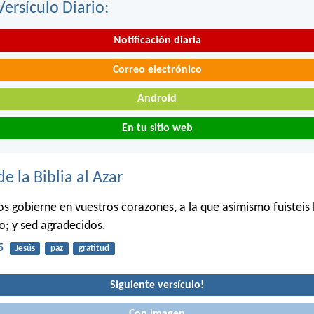
Versículo Diario:
Notificación diaria
Correo electrónico
Android
En tu sitio web
de la Biblia al Azar
ios gobierne en vuestros corazones, a la que asimismo fuisteis
o; y sed agradecidos.
5
Jesús
paz
gratitud
Siguiente versículo!