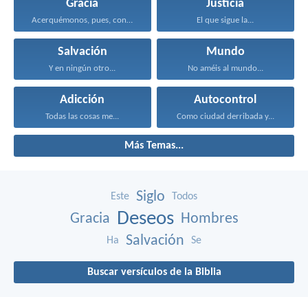
Gracia
Justicia
Acerquémonos, pues, confiadamente al...
El que sigue la...
Salvación
Mundo
Y en ningún otro...
No améis al mundo...
Adicción
Autocontrol
Todas las cosas me...
Como ciudad derribada y...
Más Temas...
Siglo
Este
Todos
Deseos
Gracia
Hombres
Salvación
Ha
Se
Buscar versículos de la Biblia