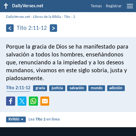
DailyVerses.net
Temas
Registrar
DailyVerses.net
›
Libros de la Biblia
›
Tito
›
2
Tito 2:11-12
Porque la gracia de Dios se ha manifestado para
salvación a todos los hombres, enseñándonos
que, renunciando a la impiedad y a los deseos
mundanos, vivamos en este siglo sobria, justa y
piadosamente.
Tito 2:11-12
gracia
justicia
salvación
mundo
adicción
autocontrol
Lea
Tito 2
en línea
RVR60