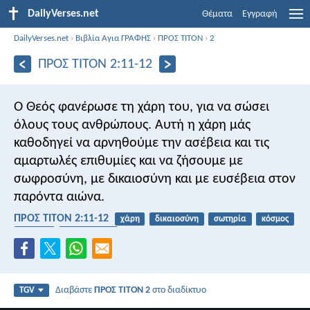
DailyVerses.net
Θέματα
Εγγραφή
DailyVerses.net
›
Βιβλία Αγια ΓΡΑΦΗΣ
›
ΠΡΟΣ ΤΙΤΟΝ
›
2
ΠΡΟΣ ΤΙΤΟΝ 2:11-12
Ο Θεός φανέρωσε τη χάρη του, για να σώσει
όλους τους ανθρώπους. Αυτή η χάρη μάς
καθοδηγεί να αρνηθούμε την ασέβεια και τις
αμαρτωλές επιθυμίες και να ζήσουμε με
σωφροσύνη, με δικαιοσύνη και με ευσέβεια στον
παρόντα αιώνα.
ΠΡΟΣ ΤΙΤΟΝ 2:11-12
χάρη
δικαιοσύνη
σωτηρία
κόσμος
εθισμός
αυτοέλεγχος
Διαβάστε
ΠΡΟΣ ΤΙΤΟΝ 2
στο διαδίκτυο
TGV