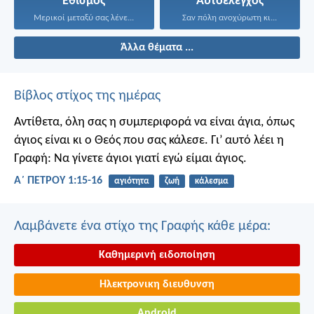
Εθισμός
Αυτοέλεγχος
Μερικοί μεταξύ σας λένε...
Σαν πόλη ανοχύρωτη κι...
Άλλα θέματα ...
Βίβλος στίχος της ημέρας
Αντίθετα, όλη σας η συμπεριφορά να είναι άγια, όπως
άγιος είναι κι ο Θεός που σας κάλεσε. Γι’ αυτό λέει η
Γραφή: Να γίνετε άγιοι γιατί εγώ είμαι άγιος.
Α΄ ΠΕΤΡΟΥ 1:15-16
αγιότητα
ζωή
κάλεσμα
Λαμβάνετε ένα στίχο της Γραφής κάθε μέρα:
Καθημερινή ειδοποίηση
Ηλεκτρονικη διευθυνση
Android