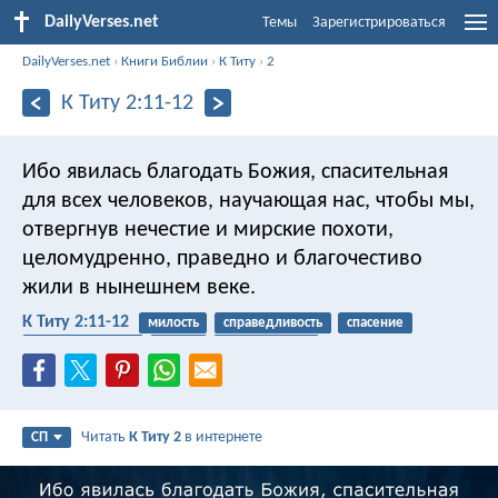
DailyVerses.net
Темы
Зарегистрироваться
DailyVerses.net
›
Книги Библии
›
К Титу
›
2
К Титу 2:11-12
Ибо явилась благодать Божия, спасительная
для всех человеков, научающая нас, чтобы мы,
отвергнув нечестие и мирские похоти,
целомудренно, праведно и благочестиво
жили в нынешнем веке.
К Титу 2:11-12
милость
справедливость
спасение
мир / вселенная
мания
самоконтроль
Читать
К Титу 2
в интернете
СП