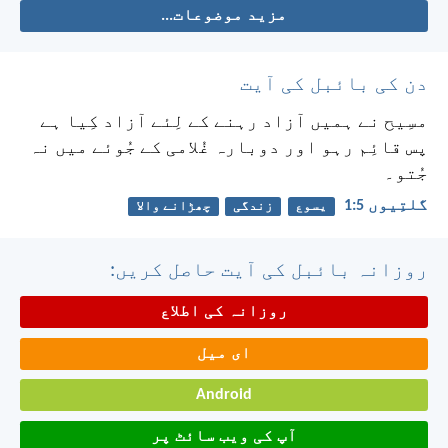
مزید موضوعات...
دن کی بائبل کی آیت
مسِیح نے ہمیں آزاد رہنے کے لِئے آزاد کِیا ہے
پس قائِم رہو اور دوبارہ غُلامی کے جُوئے میں نہ
جُتو۔
گلتِیوں 5:‏1
یسوع
زندگی
چھڑانے والا
روزانہ بائبل کی آیت حاصل کریں:
روزانہ کی اطلاع
ای میل
Android
آپ کی ویب سائٹ پر