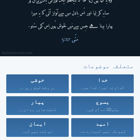
متعلقہ موضوعات
خدا
خوشی
خُداوند تیرا خُدا جو...
ہر وقت خُوش رہو۔...
یسوع
پیار
یِسُوعؔ نے اُن کی...
مُحبّت صابِر ہے اور...
امید
ایمان
کیونکہ مَیں تُمہارے حق...
اِس لِئے مَیں تُم...