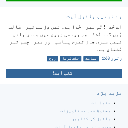
بے ترتیب بائبل آیت
اَے خُدا! تُو میرا خُدا ہے۔ مَیں دِل سے تیرا طالِب
ہُوں گا۔
خُشک اور پیاسی زمِین میں جہاں پانی
نہیں
میری جان تیری پِیاسی اور میرا جِسم تیرا
مُشتاق ہے۔
زبُور 63:‏1
عبادت
تلاش کرنا
روح
اگلی آیت!
مزید پڑھ
عنوانات
محفوظ شدہ دستاویزات
بائبل کی کتابیں
سب سے زیادہ مقبول آیات