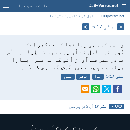
DailyVerses.net
عنوانات
سبسکرائب
DailyVerses.net
›
بائبل کی کتابیں
›
متّی
›
17
متّی 17:‏5
وہ یہ کہہ ہی رہا تھا کہ دیکھو ایک
نُورانی بادل نے اُن پر سایہ کر لِیا اور اُس
بادل میں سے آواز آئی کہ یہ میرا پیارا
بیٹا ہے جِس سے مَیں خُوش ہُوں اِس کی سُنو۔
متّی 17:‏5
خدا
خوشی
یسوع
متّی 17
آن لائن پڑھیں
URD