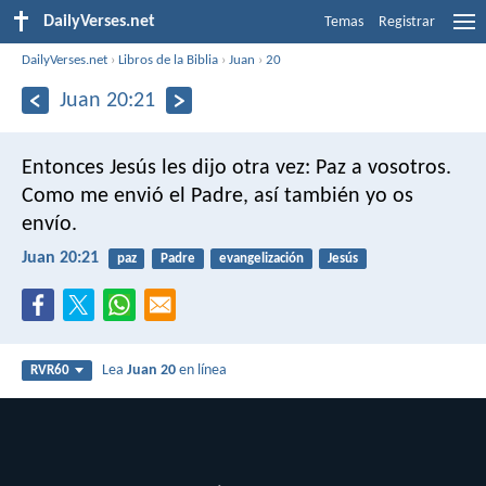
DailyVerses.net
Temas
Registrar
DailyVerses.net
›
Libros de la Biblia
›
Juan
›
20
Juan 20:21
Entonces Jesús les dijo otra vez: Paz a vosotros.
Como me envió el Padre, así también yo os
envío.
Juan 20:21
paz
Padre
evangelización
Jesús
Lea
Juan 20
en línea
RVR60