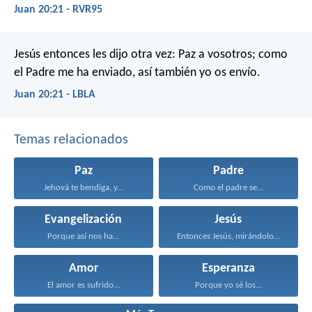
Juan 20:21 - RVR95
Jesús entonces les dijo otra vez: Paz a vosotros; como
el Padre me ha enviado, así también yo os envío.
Juan 20:21 - LBLA
Temas relacionados
Paz
Padre
Jehová te bendiga, y...
Como el padre se...
Evangelización
Jesús
Porque así nos ha...
Entonces Jesús, mirándolos, dijo...
Amor
Esperanza
El amor es sufrido...
Porque yo sé los...