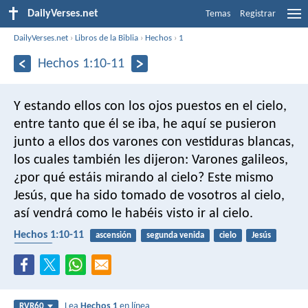
DailyVerses.net
Temas
Registrar
DailyVerses.net
›
Libros de la Biblia
›
Hechos
›
1
Hechos 1:10-11
Y estando ellos con los ojos puestos en el cielo,
entre tanto que él se iba, he aquí se pusieron
junto a ellos dos varones con vestiduras blancas,
los cuales también les dijeron: Varones galileos,
¿por qué estáis mirando al cielo? Este mismo
Jesús, que ha sido tomado de vosotros al cielo,
así vendrá como le habéis visto ir al cielo.
Hechos 1:10-11
ascensión
segunda venida
cielo
Jesús
ángeles
Lea
Hechos 1
en línea
RVR60