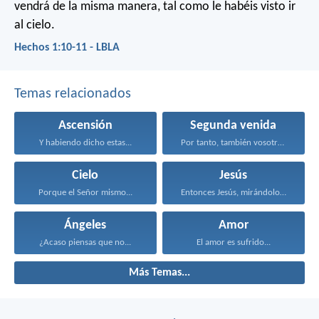
vendrá de la misma manera, tal como le habéis visto ir
al cielo.
Hechos 1:10-11 - LBLA
Temas relacionados
Ascensión
Segunda venida
Y habiendo dicho estas...
Por tanto, también vosotros...
Cielo
Jesús
Porque el Señor mismo...
Entonces Jesús, mirándolos, dijo...
Ángeles
Amor
¿Acaso piensas que no...
El amor es sufrido...
Más Temas...