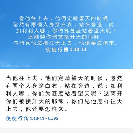
当 他 往 上 去 ， 他 们 定 睛 望 天 的 时 候 ， 忽 然
有 两 个 人 身 穿 白 衣 ， 站 在 旁 边 ， 说 ： 加 利
利 人 哪 ， 你 们 为 甚 麽 站 着 望 天 呢 ？ 这 离 开
你 们 被 接 升 天 的 耶 稣 ， 你 们 见 他 怎 样 往 天
上 去 ， 他 还 要 怎 样 来 。
使 徒 行 传 1:10-11 - CUVS