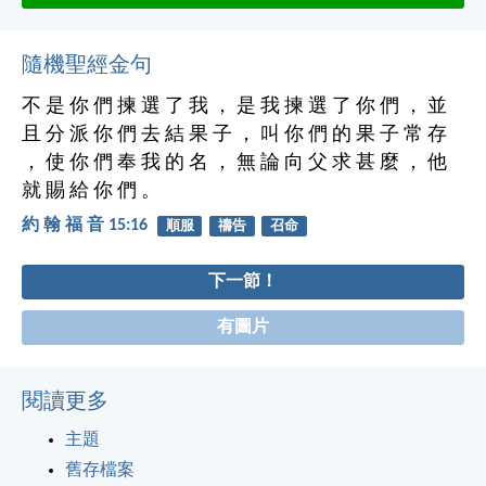
隨機聖經金句
不 是 你 們 揀 選 了 我 ， 是 我 揀 選 了 你 們 ， 並
且 分 派 你 們 去 結 果 子 ， 叫 你 們 的 果 子 常 存
， 使 你 們 奉 我 的 名 ， 無 論 向 父 求 甚 麼 ， 他
就 賜 給 你 們 。
約 翰 福 音 15:16
順服
禱告
召命
下一節！
有圖片
閱讀更多
主題
舊存檔案