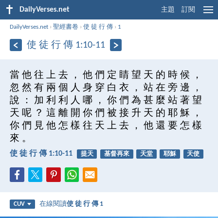
DailyVerses.net
主題
訂閱
DailyVerses.net
›
聖經書卷
›
使 徒 行 傳
›
1
使 徒 行 傳 1:10-11
當 他 往 上 去 ， 他 們 定 睛 望 天 的 時 候 ，
忽 然 有 兩 個 人 身 穿 白 衣 ， 站 在 旁 邊 ，
說 ： 加 利 利 人 哪 ， 你 們 為 甚 麼 站 著 望
天 呢 ？ 這 離 開 你 們 被 接 升 天 的 耶 穌 ，
你 們 見 他 怎 樣 往 天 上 去 ， 他 還 要 怎 樣
來 。
使 徒 行 傳 1:10-11
提天
基督再來
天堂
耶穌
天使
在線閱讀
使 徒 行 傳 1
CUV