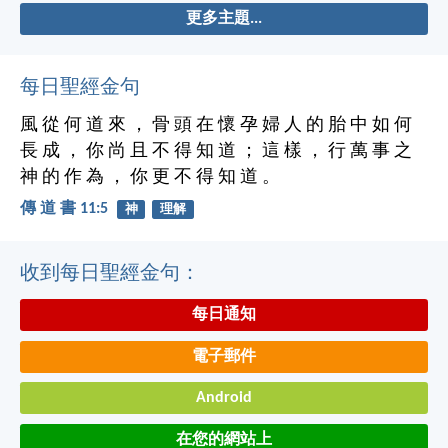
更多主題...
每日聖經金句
風 從 何 道 來 ， 骨 頭 在 懷 孕 婦 人 的 胎 中 如 何
長 成 ， 你 尚 且 不 得 知 道 ； 這 樣 ， 行 萬 事 之
神 的 作 為 ， 你 更 不 得 知 道 。
傳 道 書 11:5
神
理解
收到每日聖經金句：
每日通知
電子郵件
Android
在您的網站上