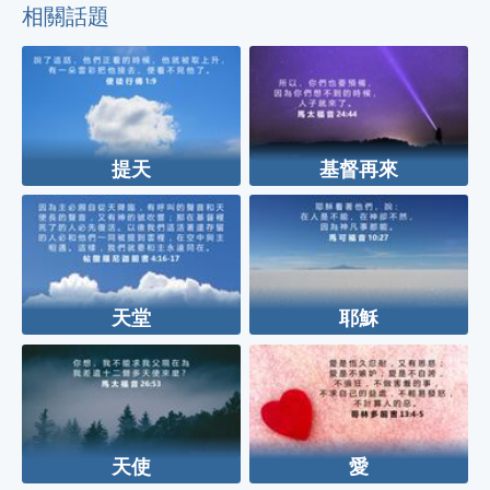
相關話題
提天
基督再來
天堂
耶穌
天使
愛